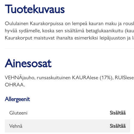
Tuotekuvaus
Oululainen Kaurakorpuissa on lempeä kauran maku ja rousk
hyvää sydämelle, koska sen sisältämä betaglukaanikuitu (kaur
Kaurakorput maistuvat ihanalta esimerkiksi leipäjuuston ja l
Ainesosat
VEHNÄjauho, runsaskuituinen KAURAlese (17%), RUISlese, s
OHRAA.
Allergeenit
Gluteeni
Sisältää
Vehnä
Sisältää