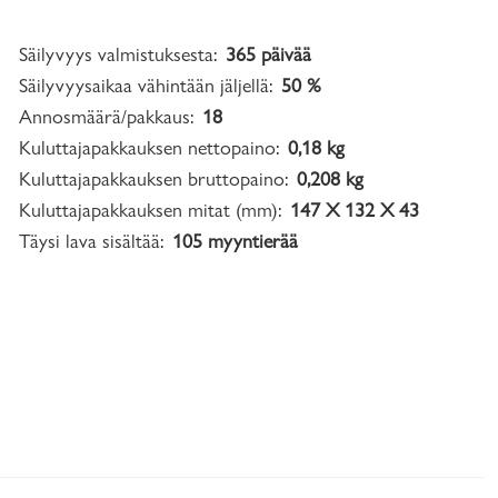
Säilyvyys valmistuksesta:
365 päivää
Säilyvyysaikaa vähintään jäljellä:
50 %
Annosmäärä/pakkaus:
18
Kuluttajapakkauksen nettopaino:
0,18 kg
Kuluttajapakkauksen bruttopaino:
0,208 kg
Kuluttajapakkauksen mitat (mm):
147 X 132 X 43
Täysi lava sisältää:
105 myyntierää