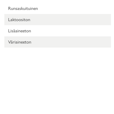
Runsaskuituinen
Laktoositon
Lisäaineeton
Väriaineeton