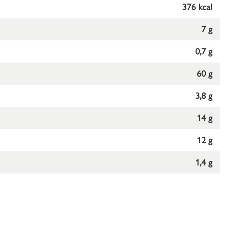
376 kcal
7 g
0,7 g
60 g
3,8 g
14 g
12 g
1,4 g