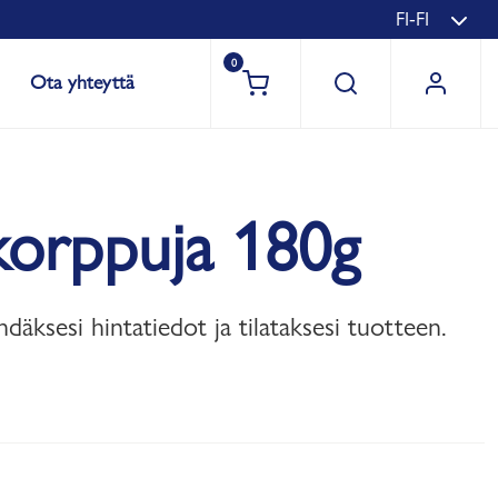
FI-FI
0
Ota yhteyttä
korppuja 180g
hdäksesi hintatiedot ja tilataksesi tuotteen.