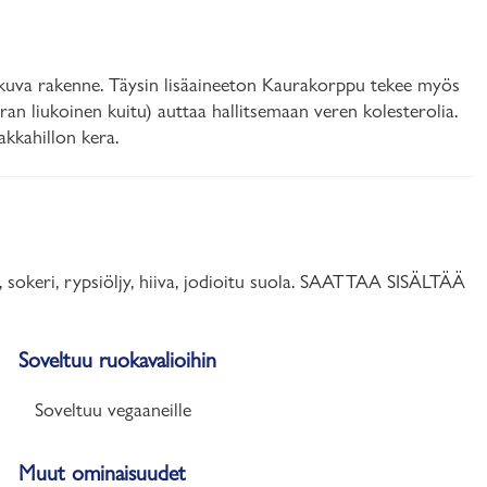
uva rakenne. Täysin lisäaineeton Kaurakorppu tekee myös
an liukoinen kuitu) auttaa hallitsemaan veren kolesterolia.
akkahillon kera.
okeri, rypsiöljy, hiiva, jodioitu suola. SAATTAA SISÄLTÄÄ
Soveltuu ruokavalioihin
Soveltuu vegaaneille
Muut ominaisuudet