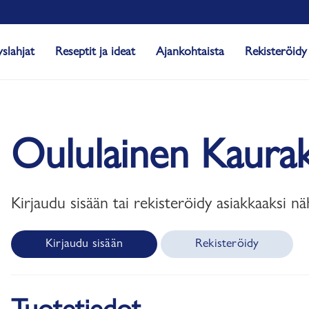
yslahjat
Reseptit ja ideat
Ajankohtaista
Rekisteröidy
Oululainen Kaura
Kirjaudu sisään tai rekisteröidy asiakkaaksi nä
Kirjaudu sisään
Rekisteröidy
Tuotetiedot