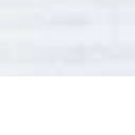
Yleistä
Näitä yleisiä Tuotteiden toimitusehtoja (jäljempänä
”Yleiset Ehdot”) sovelletaan kaikkiin Oy Karl Fazer Ab:n
tai sen tytäryhtiön (”Fazer”) tekemiin Fazer Pro
Verkkokaupan toimituksiin Asiakkaille. Verkkokaupassa on