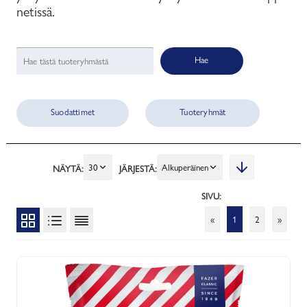
netissä.
Hae
Suodattimet
Tuoteryhmät
30
Alkuperäinen
NÄYTÄ:
JÄRJESTÄ:
SIVU:
«
1
2
»