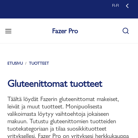
FI-FI
Fazer Pro
ETUSIVU
TUOTTEET
Gluteenittomat tuotteet
Täältä löydät Fazerin gluteenittomat makeiset,
leivät ja muut tuotteet. Monipuolisesta
valikoimasta löytyy vaihtoehtoja jokaiseen
makuun. Tutustu gluteenittomien tuotteiden
tuotekategoriaan ja tilaa suosikkituotteet
yrityksellesi. Fazer Pro on yrityksesi herkkukauppa