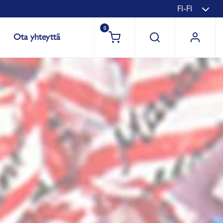
FI-FI
0
Ota yhteyttä