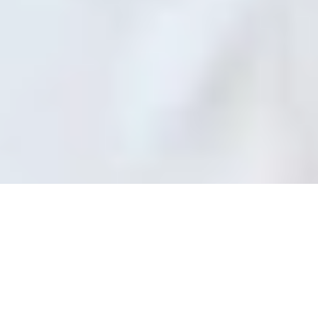
ETUSIVU
TUOTEMERKIT
Fazer Talon tuoteperheestä