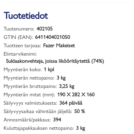
Tuotetiedot
Tuotenumero:
402105
GTIN (EAN):
6411404021050
Tuotteen tarjoaa:
Fazer Makeiset
Elintarvikenimi:
Suklaakonvehteja, joissa likööritäytettä (74%)
Myyntierän koko:
1 kpl
Myyntierän nettopaino:
3 kg
Myyntierän bruttopaino:
3,25 kg
Myyntierän mitat (mm):
190 X 282 X 160
Säilyvyys valmistuksesta:
364 päivää
Säilyvyysaikaa vähintään jäljellä:
50 %
Annosmäärä/pakkaus:
394
Kuluttajapakkauksen nettopaino:
3 kg