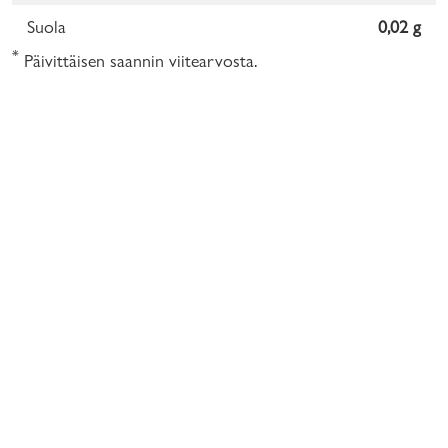
Suola
0,02 g
*
Päivittäisen saannin viitearvosta.