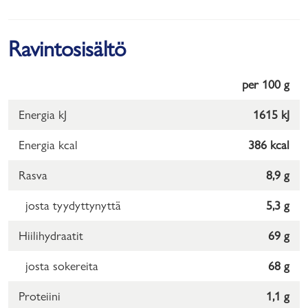
Ravintosisältö
per 100 g
Energia kJ
1615 kJ
Energia kcal
386 kcal
Rasva
8,9 g
josta tyydyttynyttä
5,3 g
Hiilihydraatit
69 g
josta sokereita
68 g
Proteiini
1,1 g