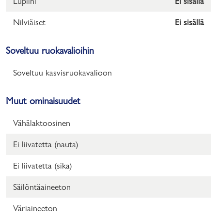
Lupiini
Ei sisällä
Nilviäiset
Ei sisällä
Soveltuu ruokavalioihin
Soveltuu kasvisruokavalioon
Muut ominaisuudet
Vähälaktoosinen
Ei liivatetta (nauta)
Ei liivatetta (sika)
Säilöntäaineeton
Väriaineeton