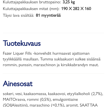
Kuluttajapakkauksen bruttopaino:
3,25 kg
Kuluttajapakkauksen mitat (mm):
190 X 282 X 160
Täysi lava sisältää:
81 myyntierää
Tuotekuvaus
Fazer Liquer Fills -konvehdit hurmaavat ajattoman
tyylikkäällä maullaan. Tumma suklaakuori sulkee sisäänsä
rommin, punssin, maraschinon ja kirsikkabrandyn maut.
Ainesosat
sokeri, vesi, kaakaomassa, kaakaovoi, etyylialkoholi (2,7%),
MAITOrasva, rommi (0,5%), emulgointiaine
(SOIJAlesitiini), maraschino (<0,1%), aromit. SAATTAA