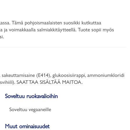
skassa. Tämä pohjoismaalaisten suosikki kutkuttaa
 ja voimakkaalla salmiakkitäytteellä. Tuote sopii myös
i.
 sakeuttamisaine (E414), glukoosisiirappi, ammoniumkloridi
i (kasvihiili). SAATTAA SISÄLTÄÄ MAITOA.
Soveltuu ruokavalioihin
Soveltuu vegaaneille
Muut ominaisuudet