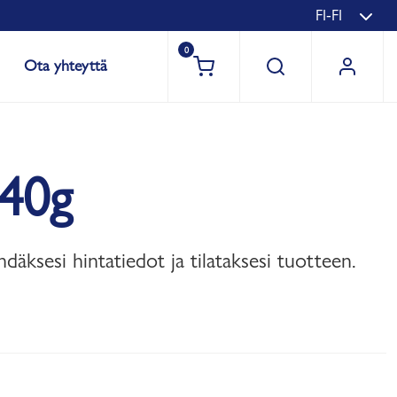
FI-FI
0
Ota yhteyttä
140g
hdäksesi hintatiedot ja tilataksesi tuotteen.