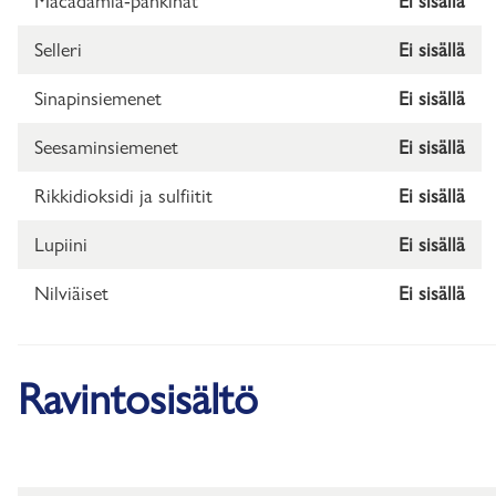
Macadamia-pähkinät
Ei sisällä
Selleri
Ei sisällä
Sinapinsiemenet
Ei sisällä
Seesaminsiemenet
Ei sisällä
Rikkidioksidi ja sulfiitit
Ei sisällä
Lupiini
Ei sisällä
Nilviäiset
Ei sisällä
Ravintosisältö