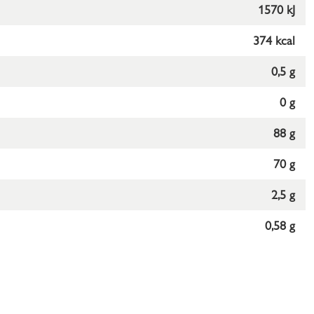
1570 kJ
374 kcal
0,5 g
0 g
88 g
70 g
2,5 g
0,58 g