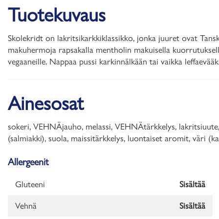
Tuotekuvaus
Skolekridt on lakritsikarkkiklassikko, jonka juuret ovat Tan
makuhermoja rapsakalla mentholin makuisella kuorrutuksella
vegaaneille. Nappaa pussi karkinnälkään tai vaikka leffaevääks
Ainesosat
sokeri, VEHNÄjauho, melassi, VEHNÄtärkkelys, lakritsiuute,
(salmiakki), suola, maissitärkkelys, luontaiset aromit, vär
Allergeenit
Gluteeni
Sisältää
Vehnä
Sisältää