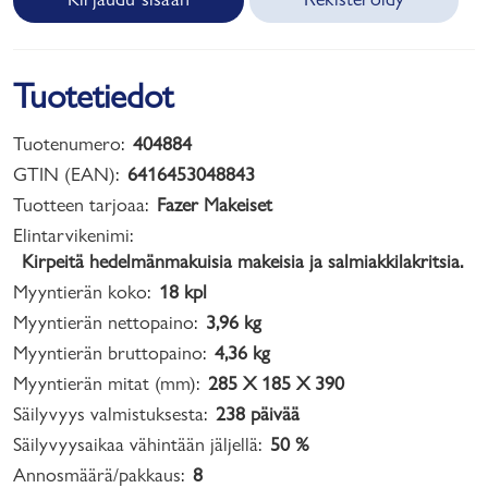
Tuotetiedot
Tuotenumero:
404884
GTIN (EAN):
6416453048843
Tuotteen tarjoaa:
Fazer Makeiset
Elintarvikenimi:
Kirpeitä hedelmänmakuisia makeisia ja salmiakkilakritsia.
Myyntierän koko:
18 kpl
Myyntierän nettopaino:
3,96 kg
Myyntierän bruttopaino:
4,36 kg
Myyntierän mitat (mm):
285 X 185 X 390
Säilyvyys valmistuksesta:
238 päivää
Säilyvyysaikaa vähintään jäljellä:
50 %
Annosmäärä/pakkaus:
8