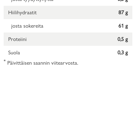
Hiilihydraatit
87 g
josta sokereita
61 g
Proteiini
0,5 g
Suola
0,3 g
*
Päivittäisen saannin viitearvosta.