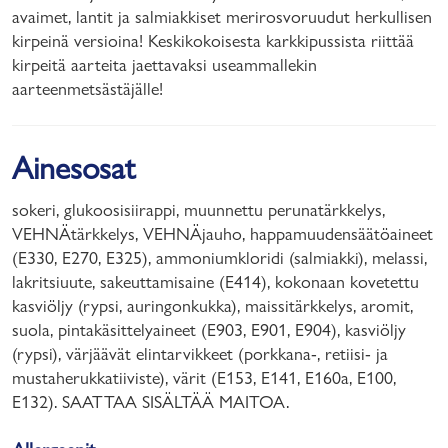
avaimet, lantit ja salmiakkiset merirosvoruudut herkullisen
kirpeinä versioina! Keskikokoisesta karkkipussista riittää
kirpeitä aarteita jaettavaksi useammallekin
aarteenmetsästäjälle!
Ainesosat
sokeri, glukoosisiirappi, muunnettu perunatärkkelys,
VEHNÄtärkkelys, VEHNÄjauho, happamuudensäätöaineet
(E330, E270, E325), ammoniumkloridi (salmiakki), melassi,
lakritsiuute, sakeuttamisaine (E414), kokonaan kovetettu
kasviöljy (rypsi, auringonkukka), maissitärkkelys, aromit,
suola, pintakäsittelyaineet (E903, E901, E904), kasviöljy
(rypsi), värjäävät elintarvikkeet (porkkana-, retiisi- ja
mustaherukkatiiviste), värit (E153, E141, E160a, E100,
E132). SAATTAA SISÄLTÄÄ MAITOA.