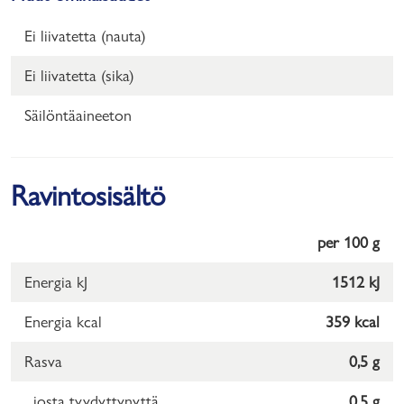
Ei liivatetta (nauta)
Ei liivatetta (sika)
Säilöntäaineeton
Ravintosisältö
per 100 g
Energia kJ
1512 kJ
Energia kcal
359 kcal
Rasva
0,5 g
josta tyydyttynyttä
0,5 g