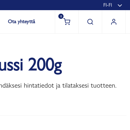
FI-FI
0
Ota yhteyttä
ussi 200g
hdäksesi hintatiedot ja tilataksesi tuotteen.