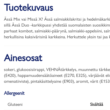
Tuotekuvaus
Ässä Mix vai Missä X? Ässä salmiakkilakritsi ja hedelmäkark
sillä Ässä Duo -karkkipussi yhdistää suomalaisten suosikkim
parhaat kombot, salmiakki-päärynä, salmiakki-appelsiini, sa
herkullisina kaksivärisinä karkkeina. Herkuttele yksin tai jaa
Ainesosat
sokeri, glukoosisiirappi, VEHNÄtärkkelys, muunnettu tärkkely
(E420), happamuudensäätöaineet (E270, E325), värjäävät elinta
omenatiiviste), pintakäsittelyaine (E903), aromit, värit (E15
Allergeenit
Gluteeni
Sisältää