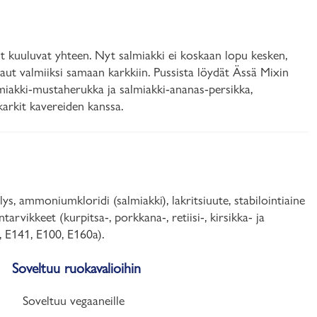
it kuuluvat yhteen. Nyt salmiakki ei koskaan lopu kesken,
aut valmiiksi samaan karkkiin. Pussista löydät Ässä Mixin
lmiakki-mustaherukka ja salmiakki-ananas-persikka,
 karkit kavereiden kanssa.
s, ammoniumkloridi (salmiakki), lakritsiuute, stabilointiaine
rvikkeet (kurpitsa-, porkkana-, retiisi-, kirsikka- ja
3, E141, E100, E160a).
Soveltuu ruokavalioihin
Soveltuu vegaaneille