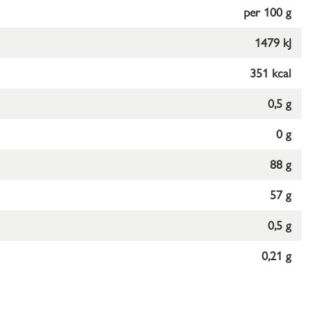
per 100 g
1479 kJ
351 kcal
0,5 g
0 g
88 g
57 g
0,5 g
0,21 g