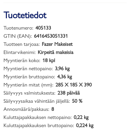
Tuotetiedot
Tuotenumero:
405133
GTIN (EAN):
6416453051331
Tuotteen tarjoaa:
Fazer Makeiset
Elintarvikenimi:
Kirpeitä makeisia
Myyntierän koko:
18 kpl
Myyntierän nettopaino:
3,96 kg
Myyntierän bruttopaino:
4,36 kg
Myyntierän mitat (mm):
285 X 185 X 390
Säilyvyys valmistuksesta:
238 päivää
Säilyvyysaikaa vähintään jäljellä:
50 %
Annosmäärä/pakkaus:
8
Kuluttajapakkauksen nettopaino:
0,22 kg
Kuluttajapakkauksen bruttopaino:
0,224 kg