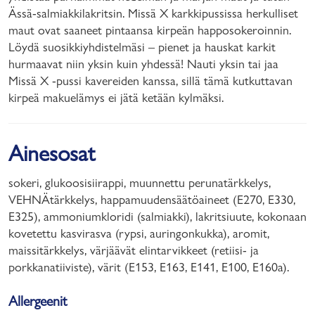
Ässä-salmiakkilakritsin. Missä X karkkipussissa herkulliset
maut ovat saaneet pintaansa kirpeän happosokeroinnin.
Löydä suosikkiyhdistelmäsi – pienet ja hauskat karkit
hurmaavat niin yksin kuin yhdessä! Nauti yksin tai jaa
Missä X -pussi kavereiden kanssa, sillä tämä kutkuttavan
kirpeä makuelämys ei jätä ketään kylmäksi.
Ainesosat
sokeri, glukoosisiirappi, muunnettu perunatärkkelys,
VEHNÄtärkkelys, happamuudensäätöaineet (E270, E330,
E325), ammoniumkloridi (salmiakki), lakritsiuute, kokonaan
kovetettu kasvirasva (rypsi, auringonkukka), aromit,
maissitärkkelys, värjäävät elintarvikkeet (retiisi- ja
porkkanatiiviste), värit (E153, E163, E141, E100, E160a).
Allergeenit