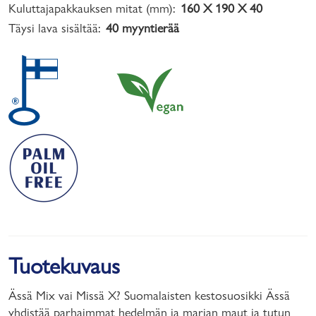
Kuluttajapakkauksen mitat (mm):
160 X 190 X 40
Täysi lava sisältää:
40 myyntierää
Tuotekuvaus
Ässä Mix vai Missä X? Suomalaisten kestosuosikki Ässä
yhdistää parhaimmat hedelmän ja marjan maut ja tutun