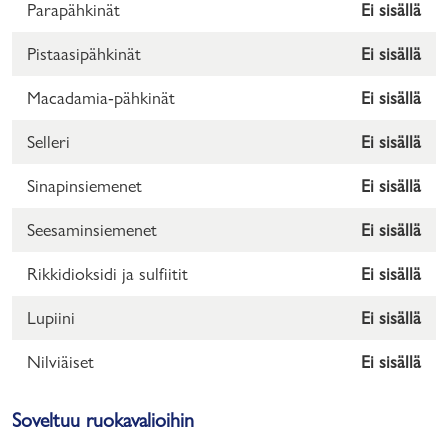
Parapähkinät
Ei sisällä
Pistaasipähkinät
Ei sisällä
Macadamia-pähkinät
Ei sisällä
Selleri
Ei sisällä
Sinapinsiemenet
Ei sisällä
Seesaminsiemenet
Ei sisällä
Rikkidioksidi ja sulfiitit
Ei sisällä
Lupiini
Ei sisällä
Nilviäiset
Ei sisällä
Soveltuu ruokavalioihin