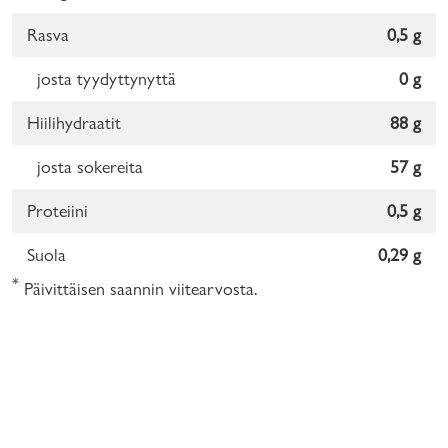
Rasva
0,5 g
josta tyydyttynyttä
0 g
Hiilihydraatit
88 g
josta sokereita
57 g
Proteiini
0,5 g
Suola
0,29 g
*
Päivittäisen saannin viitearvosta.