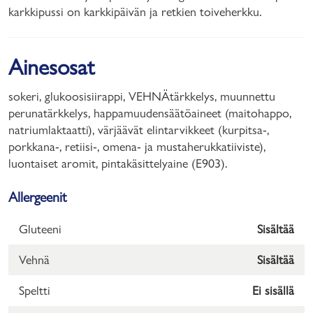
karkkipussi on karkkipäivän ja retkien toiveherkku.
Ainesosat
sokeri, glukoosisiirappi, VEHNÄtärkkelys, muunnettu
perunatärkkelys, happamuudensäätöaineet (maitohappo,
natriumlaktaatti), värjäävät elintarvikkeet (kurpitsa-,
porkkana-, retiisi-, omena- ja mustaherukkatiiviste),
luontaiset aromit, pintakäsittelyaine (E903).
Allergeenit
Gluteeni
Sisältää
Vehnä
Sisältää
Speltti
Ei sisällä