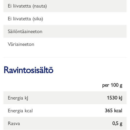
Ei liivatetta (nauta)
Ei liivatetta (sika)
Säilöntäaineeton
Väriaineeton
Ravintosisältö
per 100 g
Energia kJ
1530 kJ
Energia kcal
365 kcal
Rasva
0,5 g