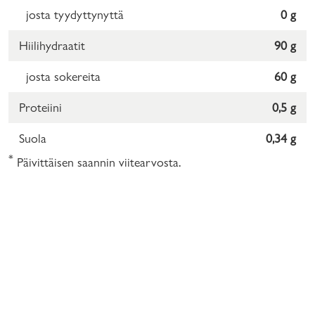
josta tyydyttynyttä
0 g
Hiilihydraatit
90 g
josta sokereita
60 g
Proteiini
0,5 g
Suola
0,34 g
*
Päivittäisen saannin viitearvosta.