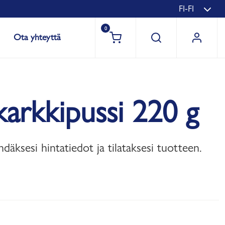
FI-FI
0
Ota yhteyttä
 karkkipussi 220 g
hdäksesi hintatiedot ja tilataksesi tuotteen.