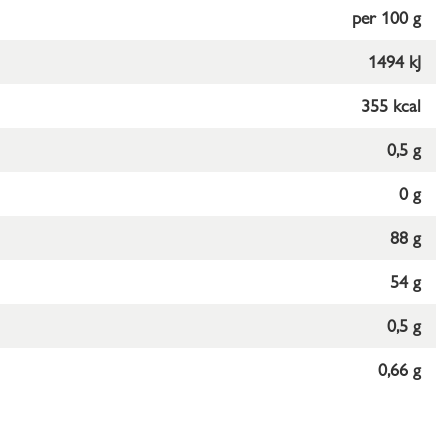
per 100 g
1494 kJ
355 kcal
0,5 g
0 g
88 g
54 g
0,5 g
0,66 g