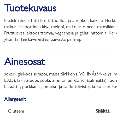
Tuotekuvaus
Hedelmäinen Tutti Frutti tuo iloa ja aurinkoa kaikille. Herku
makua: eksoottinen kiwi-meloni, makoisa omena-mansikka sekä 
Frutit ovat laktoosittomia, vegaanisia ja gelatiinittomia. Ka
yksin tai tee kavereittesi päivästä parempi!
Ainesosat
sokeri, glukoosisiirappi, maissitärkkelys, VEHNÄtärkkelys
E325), lakritsiuute, suola, ammoniumkloridi (salmiakki), luo
bataatti-, porkkana-, omena- ja saffloritiiviste), kokonaan kov
Allergeenit
Gluteeni
Sisältää