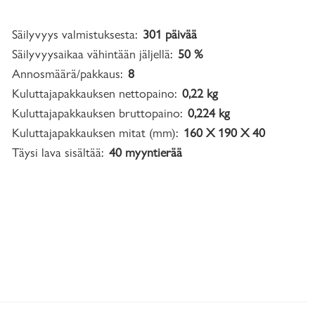
Säilyvyys valmistuksesta:
301 päivää
Säilyvyysaikaa vähintään jäljellä:
50 %
Annosmäärä/pakkaus:
8
Kuluttajapakkauksen nettopaino:
0,22 kg
Kuluttajapakkauksen bruttopaino:
0,224 kg
Kuluttajapakkauksen mitat (mm):
160 X 190 X 40
Täysi lava sisältää:
40 myyntierää