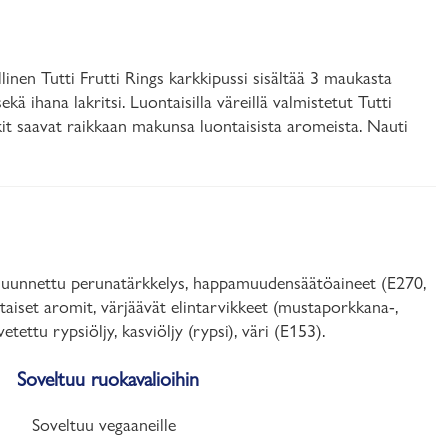
llinen Tutti Frutti Rings karkkipussi sisältää 3 maukasta
ihana lakritsi. Luontaisilla väreillä valmistetut Tutti
rkit saavat raikkaan makunsa luontaisista aromeista. Nauti
, muunnettu perunatärkkelys, happamuudensäätöaineet (E270,
ntaiset aromit, värjäävät elintarvikkeet (mustaporkkana-,
etettu rypsiöljy, kasviöljy (rypsi), väri (E153).
Soveltuu ruokavalioihin
Soveltuu vegaaneille