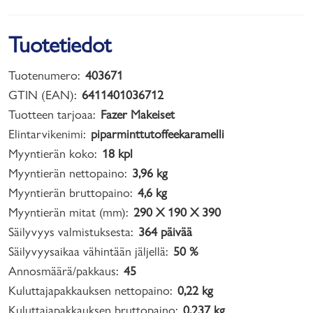
Tuotetiedot
Tuotenumero:
403671
GTIN (EAN):
6411401036712
Tuotteen tarjoaa:
Fazer Makeiset
Elintarvikenimi:
piparminttutoffeekaramelli
Myyntierän koko:
18 kpl
Myyntierän nettopaino:
3,96 kg
Myyntierän bruttopaino:
4,6 kg
Myyntierän mitat (mm):
290 X 190 X 390
Säilyvyys valmistuksesta:
364 päivää
Säilyvyysaikaa vähintään jäljellä:
50 %
Annosmäärä/pakkaus:
45
Kuluttajapakkauksen nettopaino:
0,22 kg
Kuluttajapakkauksen bruttopaino:
0,237 kg