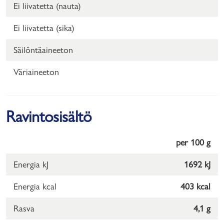
Ei liivatetta (nauta)
Ei liivatetta (sika)
Säilöntäaineeton
Väriaineeton
Ravintosisältö
per 100 g
Energia kJ
1692 kJ
Energia kcal
403 kcal
Rasva
4,1 g