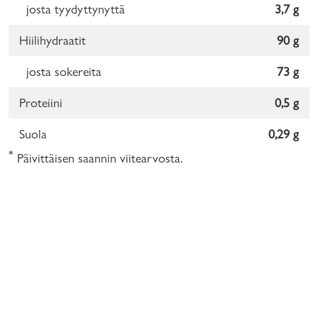
josta tyydyttynyttä
3,7 g
Hiilihydraatit
90 g
josta sokereita
73 g
Proteiini
0,5 g
Suola
0,29 g
*
Päivittäisen saannin viitearvosta.