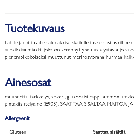
Tuotekuvaus
Lähde jännittävälle salmiakkiseikkailulle taskussasi askillin
suosikkisalmiakki, joka on kerännyt yhä uusia ystäviä jo vuod
pienempikokoiseksi muuttunut merirosvoraha hurmaa kaikk
Ainesosat
muunnettu tärkkelys, sokeri, glukoosisiirappi, ammoniumklorid
pintakäsittelyaine (E903). SAATTAA SISÄLTÄÄ MAITOA 
Allergeenit
Gluteeni
Saattaa sisältää