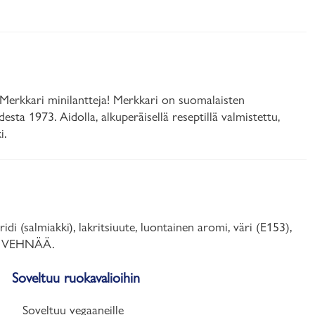
en Merkkari minilantteja! Merkkari on suomalaisten
esta 1973. Aidolla, alkuperäisellä reseptillä valmistettu,
i.
i (salmiakki), lakritsiuute, luontainen aromi, väri (E153),
JA VEHNÄÄ.
Soveltuu ruokavalioihin
Soveltuu vegaaneille