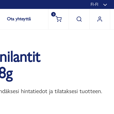
FI-FI
0
Ota yhteyttä
ilantit
38g
hdäksesi hintatiedot ja tilataksesi tuotteen.