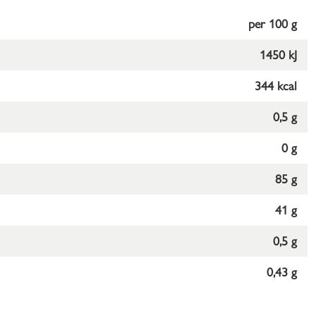
per 100 g
1450 kJ
344 kcal
0,5 g
0 g
85 g
41 g
0,5 g
0,43 g