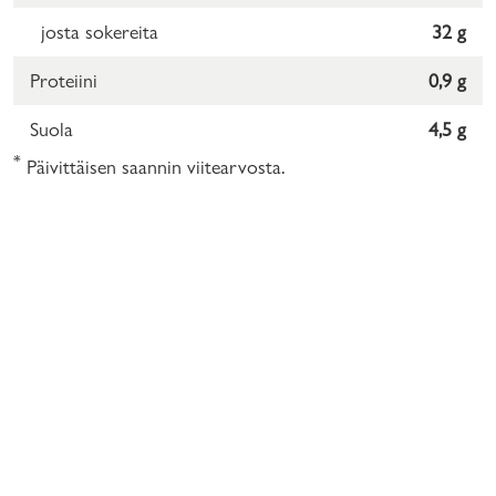
josta sokereita
32 g
Proteiini
0,9 g
Suola
4,5 g
*
Päivittäisen saannin viitearvosta.