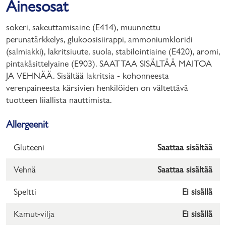
Ainesosat
sokeri, sakeuttamisaine (E414), muunnettu
perunatärkkelys, glukoosisiirappi, ammoniumkloridi
(salmiakki), lakritsiuute, suola, stabilointiaine (E420), aromi,
pintakäsittelyaine (E903). SAATTAA SISÄLTÄÄ MAITOA
JA VEHNÄÄ. Sisältää lakritsia - kohonneesta
verenpaineesta kärsivien henkilöiden on vältettävä
tuotteen liiallista nauttimista.
Allergeenit
Gluteeni
Saattaa sisältää
Vehnä
Saattaa sisältää
Speltti
Ei sisällä
Kamut-vilja
Ei sisällä