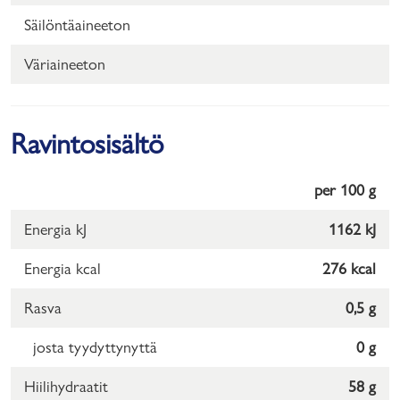
Säilöntäaineeton
Väriaineeton
Ravintosisältö
per 100 g
Energia kJ
1162 kJ
Energia kcal
276 kcal
Rasva
0,5 g
josta tyydyttynyttä
0 g
Hiilihydraatit
58 g