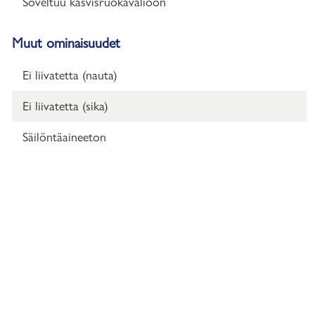
Soveltuu kasvisruokavalioon
Muut ominaisuudet
Ei liivatetta (nauta)
Ei liivatetta (sika)
Säilöntäaineeton