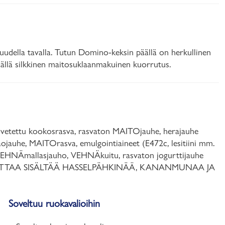
udella tavalla. Tutun Domino-keksin päällä on herkullinen
äällä silkkinen maitosuklaanmakuinen kuorrutus.
ovetettu kookosrasva, rasvaton MAITOjauhe, herajauhe
jauhe, MAITOrasva, emulgointiaineet (E472c, lesitiini mm.
, VEHNÄmallasjauho, VEHNÄkuitu, rasvaton jogurttijauhe
ni). SAATTAA SISÄLTÄÄ HASSELPÄHKINÄÄ, KANANMUNAA JA
Soveltuu ruokavalioihin