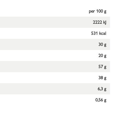
per 100 g
2222 kJ
531 kcal
30 g
20 g
57 g
38 g
6,3 g
0,56 g