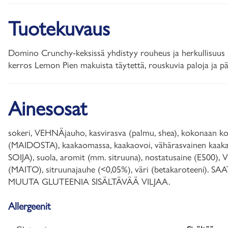
Tuotekuvaus
Domino Crunchy-keksissä yhdistyy rouheus ja herkullisuus u
kerros Lemon Pien makuista täytettä, rouskuvia paloja ja p
Ainesosat
sokeri, VEHNÄjauho, kasvirasva (palmu, shea), kokonaan k
(MAIDOSTA), kaakaomassa, kaakaovoi, vähärasvainen kaakao
SOIJA), suola, aromit (mm. sitruuna), nostatusaine (E500)
(MAITO), sitruunajauhe (<0,05%), väri (betakarotee
MUUTA GLUTEENIA SISÄLTÄVÄÄ VILJAA.
Allergeenit