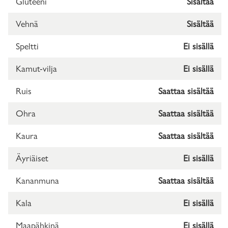
Gluteeni
Sisältää
Vehnä
Sisältää
Speltti
Ei sisällä
Kamut-vilja
Ei sisällä
Ruis
Saattaa sisältää
Ohra
Saattaa sisältää
Kaura
Saattaa sisältää
Äyriäiset
Ei sisällä
Kananmuna
Saattaa sisältää
Kala
Ei sisällä
Maapähkinä
Ei sisällä