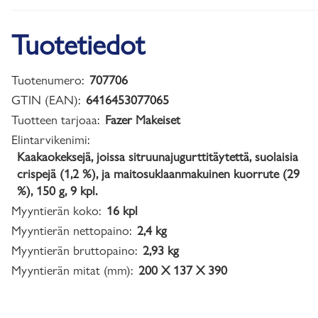
Tuotetiedot
Tuotenumero:
707706
GTIN (EAN):
6416453077065
Tuotteen tarjoaa:
Fazer Makeiset
Elintarvikenimi:
Kaakaokeksejä, joissa sitruunajugurttitäytettä, suolaisia
crispejä (1,2 %), ja maitosuklaanmakuinen kuorrute (29
%), 150 g, 9 kpl.
Myyntierän koko:
16 kpl
Myyntierän nettopaino:
2,4 kg
Myyntierän bruttopaino:
2,93 kg
Myyntierän mitat (mm):
200 X 137 X 390