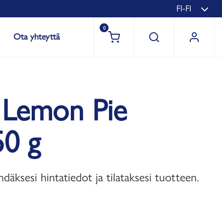
FI-FI
0
Ota yhteyttä
Lemon Pie
50 g
hdäksesi hintatiedot ja tilataksesi tuotteen.