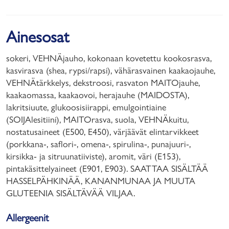
Ainesosat
sokeri, VEHNÄjauho, kokonaan kovetettu kookosrasva,
kasvirasva (shea, rypsi/rapsi), vähärasvainen kaakaojauhe,
VEHNÄtärkkelys, dekstroosi, rasvaton MAITOjauhe,
kaakaomassa, kaakaovoi, herajauhe (MAIDOSTA),
lakritsiuute, glukoosisiirappi, emulgointiaine
(SOIJAlesitiini), MAITOrasva, suola, VEHNÄkuitu,
nostatusaineet (E500, E450), värjäävät elintarvikkeet
(porkkana-, saflori-, omena-, spirulina-, punajuuri-,
kirsikka- ja sitruunatiiviste), aromit, väri (E153),
pintakäsittelyaineet (E901, E903). SAATTAA SISÄLTÄÄ
HASSELPÄHKINÄÄ, KANANMUNAA JA MUUTA
GLUTEENIA SISÄLTÄVÄÄ VILJAA.
Allergeenit