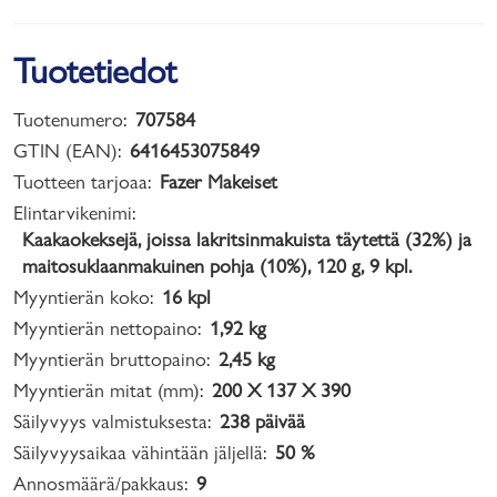
Tuotetiedot
Tuotenumero:
707584
GTIN (EAN):
6416453075849
Tuotteen tarjoaa:
Fazer Makeiset
Elintarvikenimi:
Kaakaokeksejä, joissa lakritsinmakuista täytettä (32%) ja
maitosuklaanmakuinen pohja (10%), 120 g, 9 kpl.
Myyntierän koko:
16 kpl
Myyntierän nettopaino:
1,92 kg
Myyntierän bruttopaino:
2,45 kg
Myyntierän mitat (mm):
200 X 137 X 390
Säilyvyys valmistuksesta:
238 päivää
Säilyvyysaikaa vähintään jäljellä:
50 %
Annosmäärä/pakkaus:
9