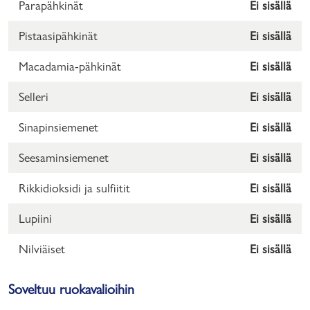
Parapähkinät
Ei sisällä
Pistaasipähkinät
Ei sisällä
Macadamia-pähkinät
Ei sisällä
Selleri
Ei sisällä
Sinapinsiemenet
Ei sisällä
Seesaminsiemenet
Ei sisällä
Rikkidioksidi ja sulfiitit
Ei sisällä
Lupiini
Ei sisällä
Nilviäiset
Ei sisällä
Soveltuu ruokavalioihin