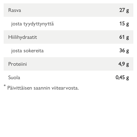
Rasva
27 g
josta tyydyttynyttä
15 g
Hiilihydraatit
61 g
josta sokereita
36 g
Proteiini
4,9 g
Suola
0,45 g
*
Päivittäisen saannin viitearvosta.