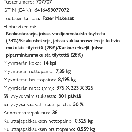
Tuotenumero:
707707
GTIN (EAN):
6416453077072
Tuotteen tarjoaa:
Fazer Makeiset
Elintarvikenimi:
Kaakaokeksejä, joissa vaniljanmakuista täytettä
(28%)/Kaakaokeksejä, joissa suklaabrownien ja kahvin
makuista täytettä (28%)/Kaakaokeksejä, joissa
piparmintunmakuista täytettä (28%)
Myyntierän koko:
14 kpl
Myyntierän nettopaino:
7,35 kg
Myyntierän bruttopaino:
8,195 kg
Myyntierän mitat (mm):
375 X 223 X 325
Säilyvyys valmistuksesta:
301 päivää
Säilyvyysaikaa vähintään jäljellä:
50 %
Annosmäärä/pakkaus:
38
Kuluttajapakkauksen nettopaino:
0,525 kg
Kuluttajapakkauksen bruttopaino:
0,559 kg