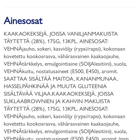
Ainesosat
KAAKAOKEKSEJÄ, JOISSA VANILJANMAKUISTA
TÄYTETTÄ (28%), 175G, 13KPL. AINESOSAT:
VEHNÄjauho, sokeri, kasviöljy (rypsi/rapsi), kokonaan
kovetettu kookosrasva, vähärasvainen kaakaojauhe,
VEHNÄtärkkelys, emulgointiaine (SOIJAlesitiini), suola,
VEHNÄkuitu, nostatusaineet (E500, E450), aromit.
SAATTAA SISÄLTÄÄ MAITOA, KANANMUNAA,
HASSELPÄHKINÄÄ JA MUUTA GLUTEENIA
SISÄLTÄVÄÄ VILJAA.KAAKAOKEKSEJÄ, JOISSA
SUKLAABROWNIEN JA KAHVIN MAKUISTA
TÄYTETTÄ (28%), 175G, 13KPL. AINESOSAT:
VEHNÄjauho, sokeri, kasviöljy (rypsi/rapsi), kokonaan
kovetettu kookosrasva, vähärasvainen kaakaojauhe,
VEHNÄtärkkelys, emulgointiaine (SOIJAlesitiini), suola,
VEHNÄkuitu, nostatusaineet (E500, E450), aromit (mm.