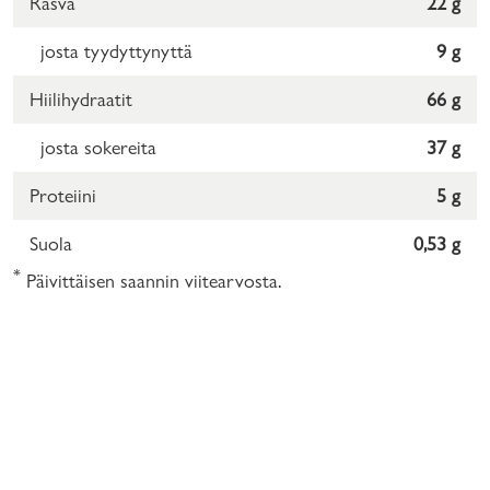
Rasva
22 g
josta tyydyttynyttä
9 g
Hiilihydraatit
66 g
josta sokereita
37 g
Proteiini
5 g
Suola
0,53 g
*
Päivittäisen saannin viitearvosta.