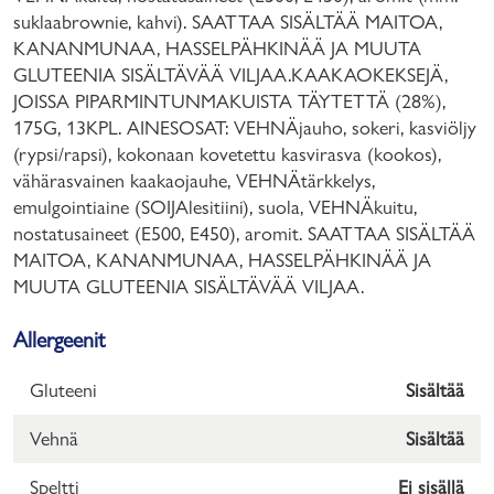
suklaabrownie, kahvi). SAATTAA SISÄLTÄÄ MAITOA,
KANANMUNAA, HASSELPÄHKINÄÄ JA MUUTA
GLUTEENIA SISÄLTÄVÄÄ VILJAA.KAAKAOKEKSEJÄ,
JOISSA PIPARMINTUNMAKUISTA TÄYTETTÄ (28%),
175G, 13KPL. AINESOSAT: VEHNÄjauho, sokeri, kasviöljy
(rypsi/rapsi), kokonaan kovetettu kasvirasva (kookos),
vähärasvainen kaakaojauhe, VEHNÄtärkkelys,
emulgointiaine (SOIJAlesitiini), suola, VEHNÄkuitu,
nostatusaineet (E500, E450), aromit. SAATTAA SISÄLTÄÄ
MAITOA, KANANMUNAA, HASSELPÄHKINÄÄ JA
MUUTA GLUTEENIA SISÄLTÄVÄÄ VILJAA.
Allergeenit
Gluteeni
Sisältää
Vehnä
Sisältää
Speltti
Ei sisällä