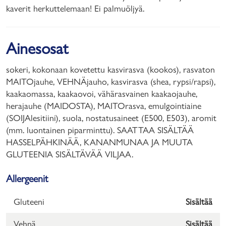
kaverit herkuttelemaan! Ei palmuöljyä.
Ainesosat
sokeri, kokonaan kovetettu kasvirasva (kookos), rasvaton
MAITOjauhe, VEHNÄjauho, kasvirasva (shea, rypsi/rapsi),
kaakaomassa, kaakaovoi, vähärasvainen kaakaojauhe,
herajauhe (MAIDOSTA), MAITOrasva, emulgointiaine
(SOIJAlesitiini), suola, nostatusaineet (E500, E503), aromit
(mm. luontainen piparminttu). SAATTAA SISÄLTÄÄ
HASSELPÄHKINÄÄ, KANANMUNAA JA MUUTA
GLUTEENIA SISÄLTÄVÄÄ VILJAA.
Allergeenit
Gluteeni
Sisältää
Vehnä
Sisältää