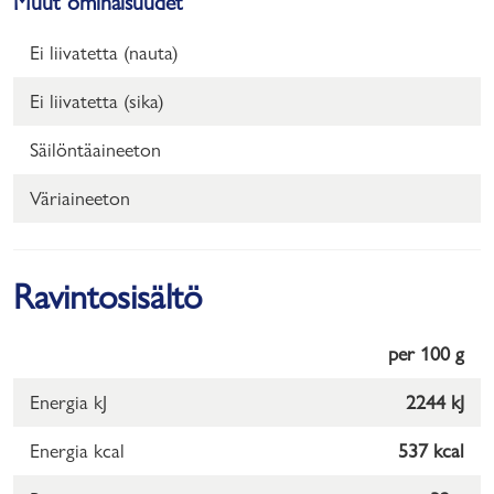
Muut ominaisuudet
Ei liivatetta (nauta)
Ei liivatetta (sika)
Säilöntäaineeton
Väriaineeton
Ravintosisältö
per 100 g
Energia kJ
2244 kJ
Energia kcal
537 kcal