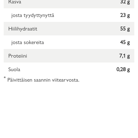
Rasva
32 g
josta tyydyttynyttä
23 g
Hiilihydraatit
55 g
josta sokereita
45 g
Proteiini
7,1 g
Suola
0,28 g
*
Päivittäisen saannin viitearvosta.