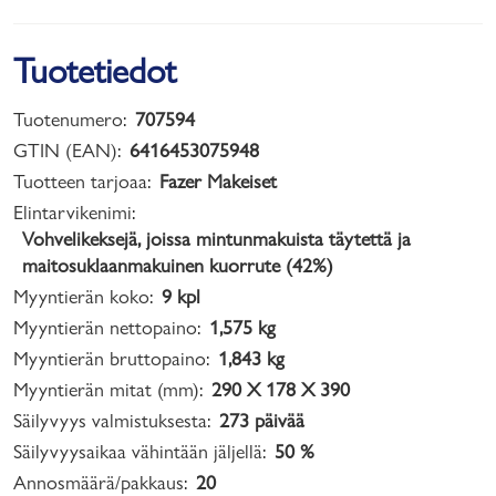
Tuotetiedot
Tuotenumero:
707594
GTIN (EAN):
6416453075948
Tuotteen tarjoaa:
Fazer Makeiset
Elintarvikenimi:
Vohvelikeksejä, joissa mintunmakuista täytettä ja
maitosuklaanmakuinen kuorrute (42%)
Myyntierän koko:
9 kpl
Myyntierän nettopaino:
1,575 kg
Myyntierän bruttopaino:
1,843 kg
Myyntierän mitat (mm):
290 X 178 X 390
Säilyvyys valmistuksesta:
273 päivää
Säilyvyysaikaa vähintään jäljellä:
50 %
Annosmäärä/pakkaus:
20