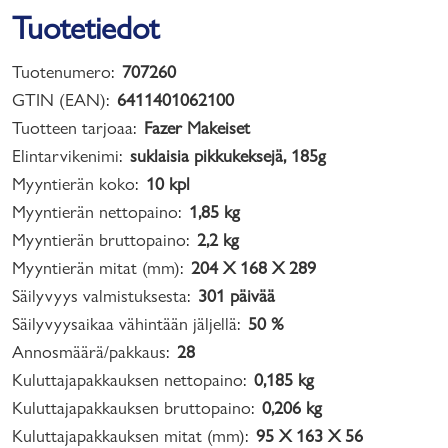
Tuotetiedot
Tuotenumero:
707260
GTIN (EAN):
6411401062100
Tuotteen tarjoaa:
Fazer Makeiset
Elintarvikenimi:
suklaisia pikkukeksejä, 185g
Myyntierän koko:
10 kpl
Myyntierän nettopaino:
1,85 kg
Myyntierän bruttopaino:
2,2 kg
Myyntierän mitat (mm):
204 X 168 X 289
Säilyvyys valmistuksesta:
301 päivää
Säilyvyysaikaa vähintään jäljellä:
50 %
Annosmäärä/pakkaus:
28
Kuluttajapakkauksen nettopaino:
0,185 kg
Kuluttajapakkauksen bruttopaino:
0,206 kg
Kuluttajapakkauksen mitat (mm):
95 X 163 X 56