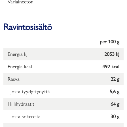
Väriaineeton
Ravintosisältö
per 100 g
Energia kJ
2053 kJ
Energia kcal
492 kcal
Rasva
22 g
josta tyydyttynyttä
5,6 g
Hiilihydraatit
64 g
josta sokereita
30 g