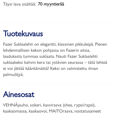
Täysi lava sisältää:
70 myyntierää
Tuotekuvaus
Fazer Suklaalehti on elegantti, klassinen pikkuleipä. Pienen
lehdenmallisen keksin pohjassa on Fazerin aitoa,
laadukasta tummaa suklaata. Nauti Fazer Suklaalehti
suklaakeksi kahvin kera tai ystävien seurassa – tätä lehteä
ei voi jättää kääntämättä! Keksi on valmistettu ilman
palmuöljyä.
Ainesosat
VEHNÄjauho, sokeri, kasvirasva (shea, rypsi/rapsi),
kaakaomassa, kaakaovoi, MAITOrasva, nostatusaineet