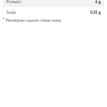
Proteiini
6 g
Suola
0,35 g
*
Päivittäisen saannin viitearvosta.