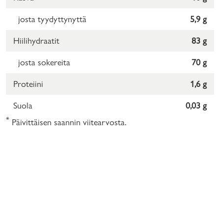
josta tyydyttynyttä
5,9 g
Hiilihydraatit
83 g
josta sokereita
70 g
Proteiini
1,6 g
Suola
0,03 g
*
Päivittäisen saannin viitearvosta.