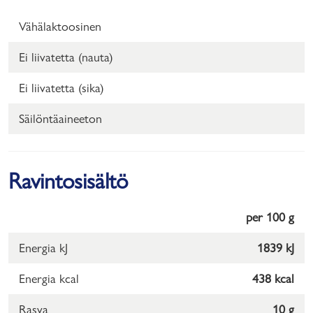
Vähälaktoosinen
Ei liivatetta (nauta)
Ei liivatetta (sika)
Säilöntäaineeton
Ravintosisältö
per 100 g
Energia kJ
1839 kJ
Energia kcal
438 kcal
Rasva
10 g