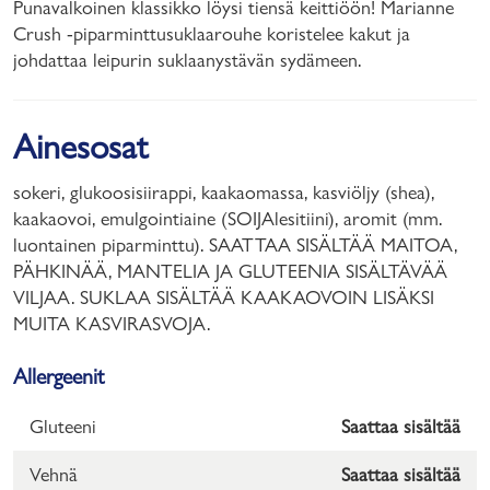
Punavalkoinen klassikko löysi tiensä keittiöön! Marianne
Crush -piparminttusuklaarouhe koristelee kakut ja
johdattaa leipurin suklaanystävän sydämeen.
Ainesosat
sokeri, glukoosisiirappi, kaakaomassa, kasviöljy (shea),
kaakaovoi, emulgointiaine (SOIJAlesitiini), aromit (mm.
luontainen piparminttu). SAATTAA SISÄLTÄÄ MAITOA,
PÄHKINÄÄ, MANTELIA JA GLUTEENIA SISÄLTÄVÄÄ
VILJAA. SUKLAA SISÄLTÄÄ KAAKAOVOIN LISÄKSI
MUITA KASVIRASVOJA.
Allergeenit
Gluteeni
Saattaa sisältää
Vehnä
Saattaa sisältää