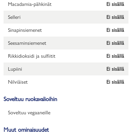
Macadamia-pähkinät
Ei sisällä
Selleri
Ei sisällä
Sinapinsiemenet
Ei sisällä
Seesaminsiemenet
Ei sisällä
Rikkidioksidi ja sulfiitit
Ei sisällä
Lupiini
Ei sisällä
Nilviäiset
Ei sisällä
Soveltuu ruokavalioihin
Soveltuu vegaaneille
Muut ominaisuudet