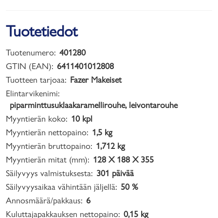
Tuotetiedot
Tuotenumero:
401280
GTIN (EAN):
6411401012808
Tuotteen tarjoaa:
Fazer Makeiset
Elintarvikenimi:
piparminttusuklaakaramellirouhe, leivontarouhe
Myyntierän koko:
10 kpl
Myyntierän nettopaino:
1,5 kg
Myyntierän bruttopaino:
1,712 kg
Myyntierän mitat (mm):
128 X 188 X 355
Säilyvyys valmistuksesta:
301 päivää
Säilyvyysaikaa vähintään jäljellä:
50 %
Annosmäärä/pakkaus:
6
Kuluttajapakkauksen nettopaino:
0,15 kg