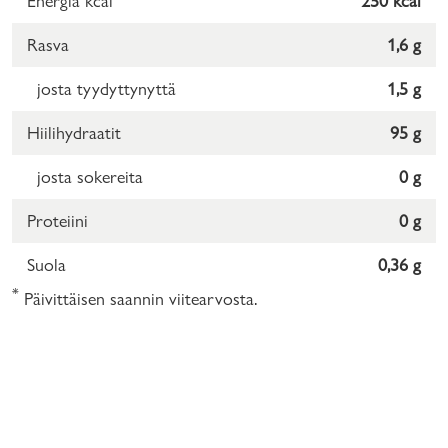
Energia kcal
250 kcal
Rasva
1,6 g
josta tyydyttynyttä
1,5 g
Hiilihydraatit
95 g
josta sokereita
0 g
Proteiini
0 g
Suola
0,36 g
*
Päivittäisen saannin viitearvosta.