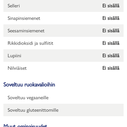
Selleri
Ei sisällä
Sinapinsiemenet
Ei sisällä
Seesaminsiemenet
Ei sisällä
Rikkidioksidi ja sulfiitit
Ei sisällä
Lupiini
Ei sisällä
Nilviäiset
Ei sisällä
Soveltuu ruokavalioihin
Soveltuu vegaaneille
Soveltuu gluteenittomille
Muut ominaisuudet