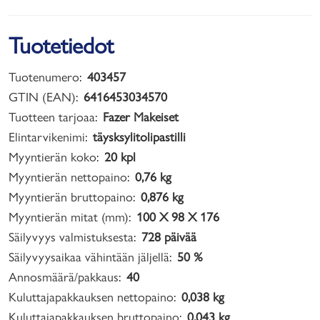
Tuotetiedot
Tuotenumero:
403457
GTIN (EAN):
6416453034570
Tuotteen tarjoaa:
Fazer Makeiset
Elintarvikenimi:
täysksylitolipastilli
Myyntierän koko:
20 kpl
Myyntierän nettopaino:
0,76 kg
Myyntierän bruttopaino:
0,876 kg
Myyntierän mitat (mm):
100 X 98 X 176
Säilyvyys valmistuksesta:
728 päivää
Säilyvyysaikaa vähintään jäljellä:
50 %
Annosmäärä/pakkaus:
40
Kuluttajapakkauksen nettopaino:
0,038 kg
Kuluttajapakkauksen bruttopaino:
0,043 kg