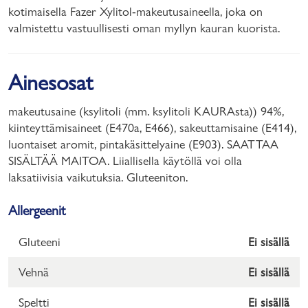
kotimaisella Fazer Xylitol-makeutusaineella, joka on
valmistettu vastuullisesti oman myllyn kauran kuorista.
Ainesosat
makeutusaine (ksylitoli (mm. ksylitoli KAURAsta)) 94%,
kiinteyttämisaineet (E470a, E466), sakeuttamisaine (E414),
luontaiset aromit, pintakäsittelyaine (E903). SAATTAA
SISÄLTÄÄ MAITOA. Liiallisella käytöllä voi olla
laksatiivisia vaikutuksia. Gluteeniton.
Allergeenit
Gluteeni
Ei sisällä
Vehnä
Ei sisällä
Speltti
Ei sisällä