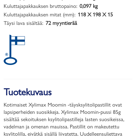
Kuluttajapakkauksen bruttopaino:
0,097 kg
Kuluttajapakkauksen mitat (mm):
118 X 198 X 15
Täysi lava sisältää:
72 myyntierää
Tuotekuvaus
Kotimaiset Xylimax Moomin -täysksylitolipastillit ovat
lapsiperheiden suosikkeja. Xylimax Moomin-pussi 85g
sisältää sekoituksen ksylitolipastilleja lasten suosikeissa,
vadelman ja omenan mauissa. Pastillit on makeutettu
ksylitolilla, eivätkä sisällä liivatetta. Uudelleensuljettava