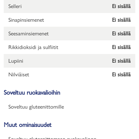
Selleri
Ei sisällä
Sinapinsiemenet
Ei sisällä
Seesaminsiemenet
Ei sisällä
Rikkidioksidi ja sulfiitit
Ei sisällä
Lupiini
Ei sisällä
Nilviäiset
Ei sisällä
Soveltuu ruokavalioihin
Soveltuu gluteenittomille
Muut ominaisuudet
Soveltuu gluteenittomaan ruokavalioon