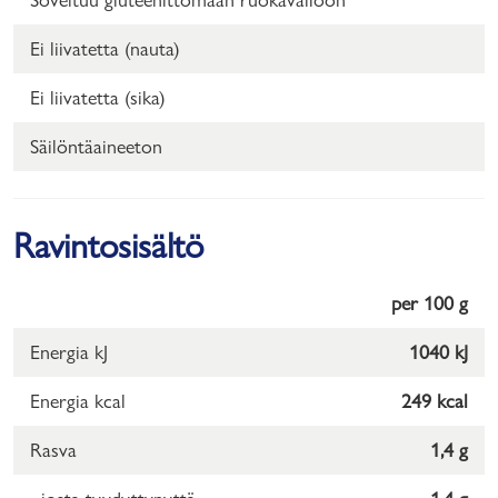
Ei liivatetta (nauta)
Ei liivatetta (sika)
Säilöntäaineeton
Ravintosisältö
per 100 g
Energia kJ
1040 kJ
Energia kcal
249 kcal
Rasva
1,4 g