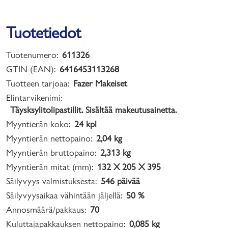
Tuotetiedot
Tuotenumero:
611326
GTIN (EAN):
6416453113268
Tuotteen tarjoaa:
Fazer Makeiset
Elintarvikenimi:
Täysksylitolipastillit. Sisältää makeutusainetta.
Myyntierän koko:
24 kpl
Myyntierän nettopaino:
2,04 kg
Myyntierän bruttopaino:
2,313 kg
Myyntierän mitat (mm):
132 X 205 X 395
Säilyvyys valmistuksesta:
546 päivää
Säilyvyysaikaa vähintään jäljellä:
50 %
Annosmäärä/pakkaus:
70
Kuluttajapakkauksen nettopaino:
0,085 kg