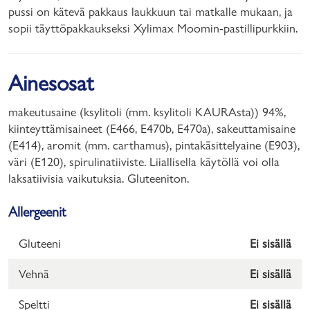
pussi on kätevä pakkaus laukkuun tai matkalle mukaan, ja
sopii täyttöpakkaukseksi Xylimax Moomin-pastillipurkkiin.
Ainesosat
makeutusaine (ksylitoli (mm. ksylitoli KAURAsta)) 94%,
kiinteyttämisaineet (E466, E470b, E470a), sakeuttamisaine
(E414), aromit (mm. carthamus), pintakäsittelyaine (E903),
väri (E120), spirulinatiiviste. Liiallisella käytöllä voi olla
laksatiivisia vaikutuksia. Gluteeniton.
Allergeenit
Gluteeni
Ei sisällä
Vehnä
Ei sisällä
Speltti
Ei sisällä