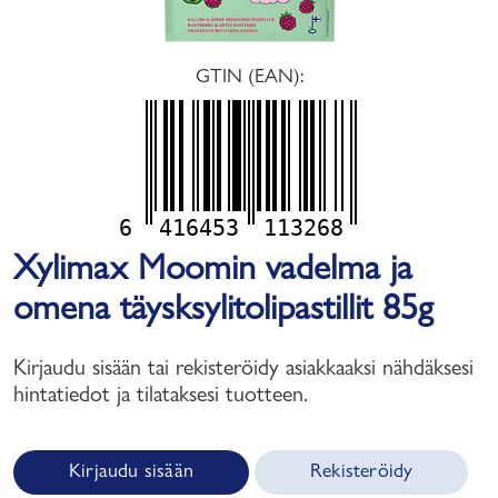
GTIN (EAN):
6
416453
113268
Xylimax Moomin vadelma ja
omena täysksylitolipastillit 85g
Kirjaudu sisään tai rekisteröidy asiakkaaksi nähdäksesi
hintatiedot ja tilataksesi tuotteen.
Kirjaudu sisään
Rekisteröidy