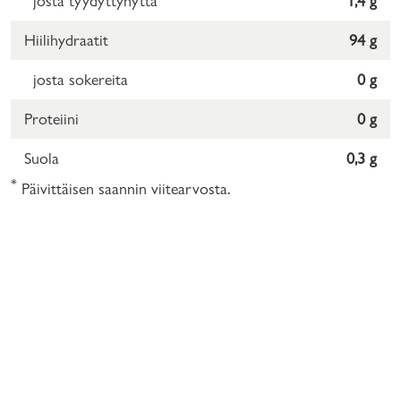
josta tyydyttynyttä
1,4 g
Hiilihydraatit
94 g
josta sokereita
0 g
Proteiini
0 g
Suola
0,3 g
*
Päivittäisen saannin viitearvosta.