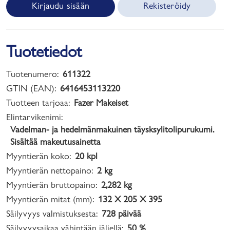
Kirjaudu sisään
Rekisteröidy
Tuotetiedot
Tuotenumero:
611322
GTIN (EAN):
6416453113220
Tuotteen tarjoaa:
Fazer Makeiset
Elintarvikenimi:
Vadelman- ja hedelmänmakuinen täysksylitolipurukumi.
Sisältää makeutusainetta
Myyntierän koko:
20 kpl
Myyntierän nettopaino:
2 kg
Myyntierän bruttopaino:
2,282 kg
Myyntierän mitat (mm):
132 X 205 X 395
Säilyvyys valmistuksesta:
728 päivää
Säilyvyysaikaa vähintään jäljellä:
50 %