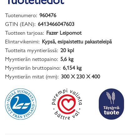
Tuotenumero:
960476
GTIN (EAN):
6413466047603
Tuotteen tarjoaa:
Fazer Leipomot
Elintarvikenimi:
Kypsä, esipaistettu pakasteleipä
Tuotteita myyntierässä:
20 kpl
Myyntierän nettopaino:
5,6 kg
Myyntierän bruttopaino:
6,154 kg
Myyntierän mitat (mm):
300 X 230 X 400