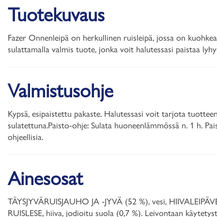
Tuotekuvaus
Fazer Onnenleipä on herkullinen ruisleipä, jossa on kuohkea
sulattamalla valmis tuote, jonka voit halutessasi paistaa lyhye
Valmistusohje
Kypsä, esipaistettu pakaste. Halutessasi voit tarjota tuotte
sulatettuna.Paisto-ohje: Sulata huoneenlämmössä n. 1 h. P
ohjeellisia.
Ainesosat
TÄYSJYVÄRUISJAUHO JA -JYVÄ (52 %), vesi, HIIVALEIP
RUISLESE, hiiva, jodioitu suola (0,7 %). Leivontaan käytetys