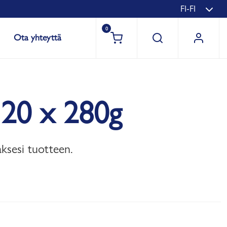
FI-FI
0
Ota yhteyttä
 20 x 280g
aksesi tuotteen.