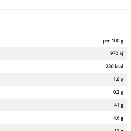
per 100 g
970 kJ
230 kcal
1,6 g
0,2 g
41 g
4,6 g
11 g