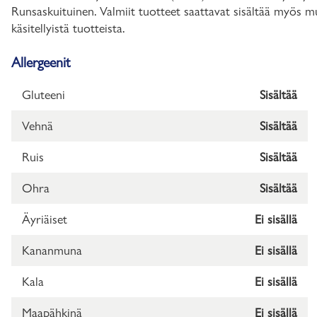
Runsaskuituinen. Valmiit tuotteet saattavat sisältää myös mu
käsitellyistä tuotteista.
Allergeenit
Gluteeni
Sisältää
Vehnä
Sisältää
Ruis
Sisältää
Ohra
Sisältää
Äyriäiset
Ei sisällä
Kananmuna
Ei sisällä
Kala
Ei sisällä
Maapähkinä
Ei sisällä