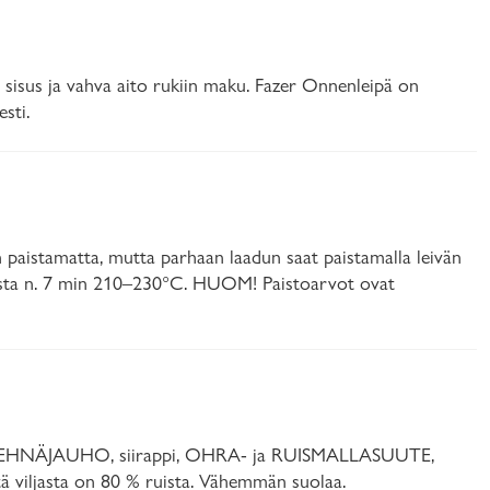
 sisus ja vahva aito rukiin maku. Fazer Onnenleipä on
sti.
en paistamatta, mutta parhaan laadun saat paistamalla leivän
aista n. 7 min 210–230°C. HUOM! Paistoarvot ovat
ÄVEHNÄJAUHO, siirappi, OHRA- ja RUISMALLASUUTE,
tä viljasta on 80 % ruista. Vähemmän suolaa.