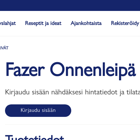
yslahjat
Reseptit ja ideat
Ajankohtaista
Rekisteröidy
IVÄT
Fazer Onnenleipä
Kirjaudu sisään nähdäksesi hintatiedot ja tilat
Kirjaudu sisään
Tuotetiedot