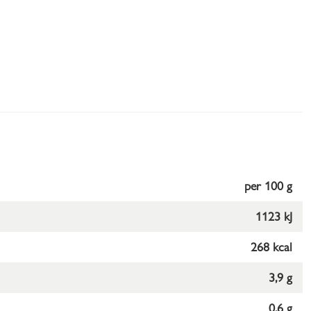
per 100 g
1123 kJ
268 kcal
3,9 g
0,6 g