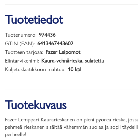
Tuotetiedot
Tuotenumero:
974436
GTIN (EAN):
6413467443602
Tuotteen tarjoaa:
Fazer Leipomot
Elintarvikenimi:
Kaura-vehnärieska, sulatettu
Kuljetuslaatikkoon mahtuu:
10 kpl
Tuotekuvaus
Fazer Lemppari Kaurarieskanen on pieni pyöreä rieska, jos
pehmeä rieskanen sisältää vähemmän suolaa ja sopii täydelli
perheelle!