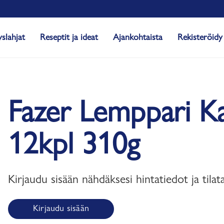
yslahjat
Reseptit ja ideat
Ajankohtaista
Rekisteröidy
Fazer Lemppari K
12kpl 310g
Kirjaudu sisään nähdäksesi hintatiedot ja tilat
Kirjaudu sisään