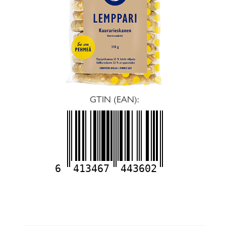
GTIN (EAN):
6
413467
443602