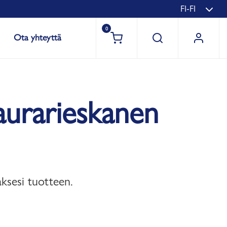
FI-FI
0
Ota yhteyttä
aurarieskanen
aksesi tuotteen.