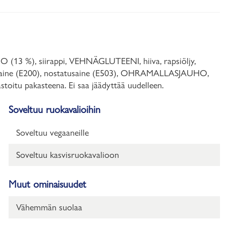
 %), siirappi, VEHNÄGLUTEENI, hiiva, rapsiöljy,
löntäaine (E200), nostatusaine (E503), OHRAMALLASJAUHO,
toitu pakasteena. Ei saa jäädyttää uudelleen.
Soveltuu ruokavalioihin
Soveltuu vegaaneille
Soveltuu kasvisruokavalioon
Muut ominaisuudet
Vähemmän suolaa