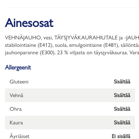
Ainesosat
VEHNÄJAUHO, vesi, TÄYSJYVÄKAURAHIUTALE ja -JAUHO (13
stabilointiaine (E412), suola, emulgointiaine (E481), säi
jauhonparanne (E300). 23 % viljasta on täysjyväkauraa. Varas
Allergeenit
Gluteeni
Sisältää
Vehnä
Sisältää
Ohra
Sisältää
Kaura
Sisältää
Äyriäiset
Ei sisällä