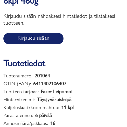
8kpl 480g
Kirjaudu sisään nähdäksesi hintatiedot ja tilataksesi
tuotteen.
Kirjaudu sisään
Tuotetiedot
Tuotenumero:
201064
GTIN (EAN):
6411402106407
Tuotteen tarjoaa:
Fazer Leipomot
Elintarvikenimi:
Täysjyväruisleipä
Kuljetuslaatikkoon mahtuu:
11 kpl
Parasta ennen:
6 päivää
Annosmäärä/pakkaus:
16