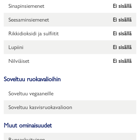
Sinapinsiemenet
Ei sisällä
Seesaminsiemenet
Ei sisällä
Rikkidioksidi ja sulfiitit
Ei sisällä
Lupiini
Ei sisällä
Nilviäiset
Ei sisällä
Soveltuu ruokavalioihin
Soveltuu vegaaneille
Soveltuu kasvisruokavalioon
Muut ominaisuudet
Runsaskuituinen