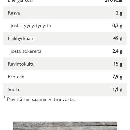
Rasva
2 g
josta tyydyttynyttä
0,3 g
Hiilihydraatit
49 g
josta sokereita
2,4 g
Ravintokuitu
15 g
Proteiini
7,9 g
Suola
1,1 g
*
Päivittäisen saannin viitearvosta.