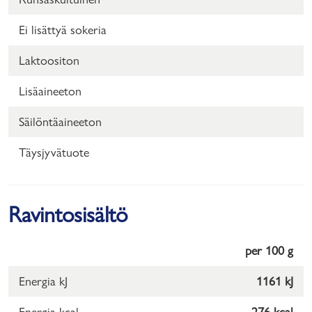
Ei lisättyä sokeria
Laktoositon
Lisäaineeton
Säilöntäaineeton
Täysjyvätuote
Ravintosisältö
per 100 g
Energia kJ
1161 kJ
Energia kcal
276 kcal