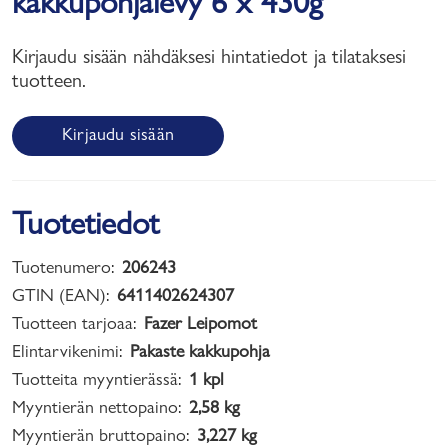
kakkupohjalevy 6 x 430g
Kirjaudu sisään nähdäksesi hintatiedot ja tilataksesi
tuotteen.
Kirjaudu sisään
Tuotetiedot
Tuotenumero:
206243
GTIN (EAN):
6411402624307
Tuotteen tarjoaa:
Fazer Leipomot
Elintarvikenimi:
Pakaste kakkupohja
Tuotteita myyntierässä:
1 kpl
Myyntierän nettopaino:
2,58 kg
Myyntierän bruttopaino:
3,227 kg