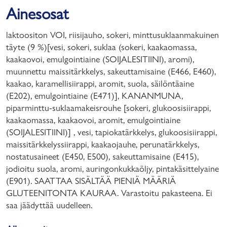
Ainesosat
laktoositon VOI, riisijauho, sokeri, minttusuklaanmakuinen
täyte (9 %)[vesi, sokeri, suklaa (sokeri, kaakaomassa,
kaakaovoi, emulgointiaine (SOIJALESITIINI), aromi),
muunnettu maissitärkkelys, sakeuttamisaine (E466, E460),
kaakao, karamellisiirappi, aromit, suola, säilöntäaine
(E202), emulgointiaine (E471)], KANANMUNA,
piparminttu-suklaamakeisrouhe [sokeri, glukoosisiirappi,
kaakaomassa, kaakaovoi, aromit, emulgointiaine
(SOIJALESITIINI)] , vesi, tapiokatärkkelys, glukoosisiirappi,
maissitärkkelyssiirappi, kaakaojauhe, perunatärkkelys,
nostatusaineet (E450, E500), sakeuttamisaine (E415),
jodioitu suola, aromi, auringonkukkaöljy, pintakäsittelyaine
(E901). SAATTAA SISÄLTÄÄ PIENIÄ MÄÄRIÄ
GLUTEENITONTA KAURAA. Varastoitu pakasteena. Ei
saa jäädyttää uudelleen.