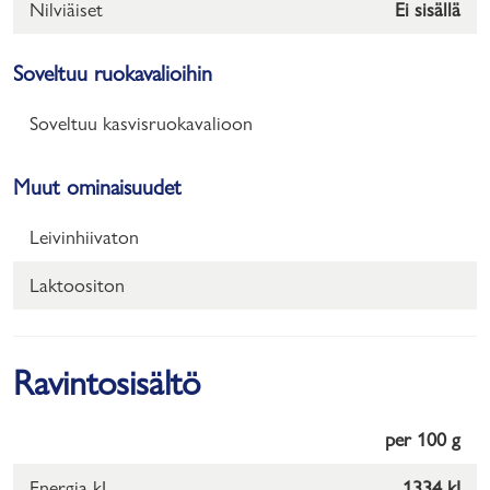
Nilviäiset
Ei sisällä
Soveltuu ruokavalioihin
Soveltuu kasvisruokavalioon
Muut ominaisuudet
Leivinhiivaton
Laktoositon
Ravintosisältö
per 100 g
Energia kJ
1334 kJ