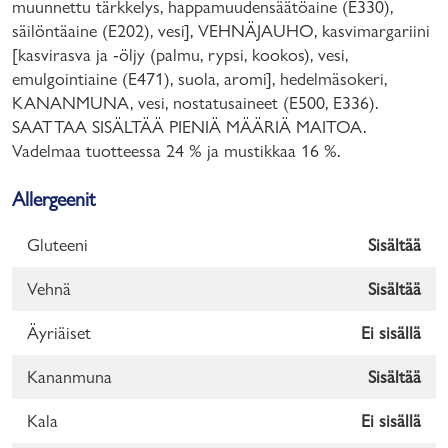
muunnettu tärkkelys, happamuudensäätöaine (E330),
säilöntäaine (E202), vesi], VEHNÄJAUHO, kasvimargariini
[kasvirasva ja -öljy (palmu, rypsi, kookos), vesi,
emulgointiaine (E471), suola, aromi], hedelmäsokeri,
KANANMUNA, vesi, nostatusaineet (E500, E336).
SAATTAA SISÄLTÄÄ PIENIÄ MÄÄRIÄ MAITOA.
Vadelmaa tuotteessa 24 % ja mustikkaa 16 %.
Allergeenit
Gluteeni
Sisältää
Vehnä
Sisältää
Äyriäiset
Ei sisällä
Kananmuna
Sisältää
Kala
Ei sisällä