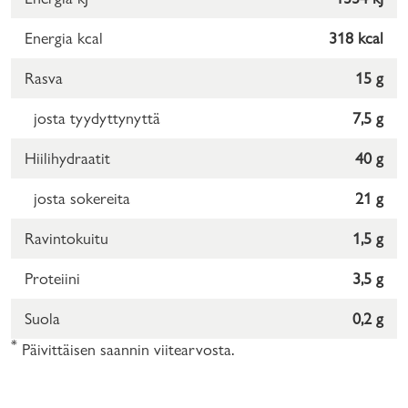
Energia kcal
318 kcal
Rasva
15 g
josta tyydyttynyttä
7,5 g
Hiilihydraatit
40 g
josta sokereita
21 g
Ravintokuitu
1,5 g
Proteiini
3,5 g
Suola
0,2 g
*
Päivittäisen saannin viitearvosta.