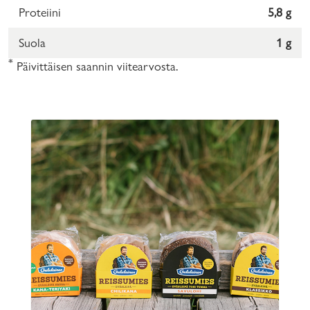
Proteiini
5,8 g
Suola
1 g
*
Päivittäisen saannin viitearvosta.