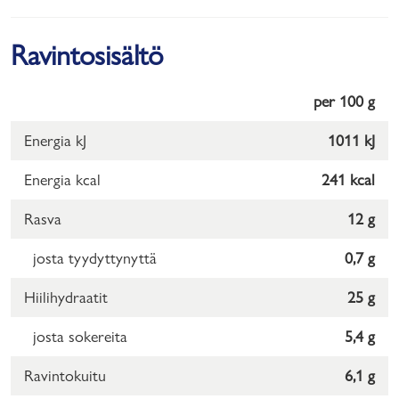
Ravintosisältö
per 100 g
Energia kJ
1011 kJ
Energia kcal
241 kcal
Rasva
12 g
josta tyydyttynyttä
0,7 g
Hiilihydraatit
25 g
josta sokereita
5,4 g
Ravintokuitu
6,1 g