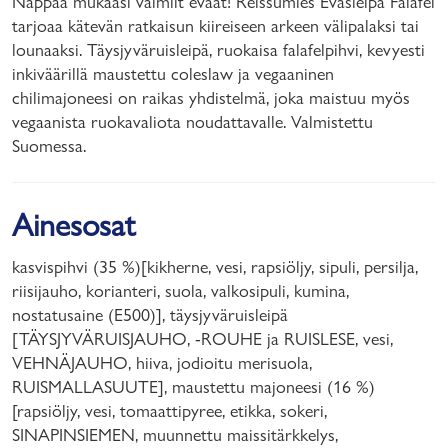
Nappaa mukaasi valmiit eväät! Reissumies Eväsleipä Falafel
tarjoaa kätevän ratkaisun kiireiseen arkeen välipalaksi tai
lounaaksi. Täysjyväruisleipä, ruokaisa falafelpihvi, kevyesti
inkiväärillä maustettu coleslaw ja vegaaninen
chilimajoneesi on raikas yhdistelmä, joka maistuu myös
vegaanista ruokavaliota noudattavalle. Valmistettu
Suomessa.
Ainesosat
kasvispihvi (35 %)[kikherne, vesi, rapsiöljy, sipuli, persilja,
riisijauho, korianteri, suola, valkosipuli, kumina,
nostatusaine (E500)], täysjyväruisleipä
[TÄYSJYVÄRUISJAUHO, -ROUHE ja RUISLESE, vesi,
VEHNÄJAUHO, hiiva, jodioitu merisuola,
RUISMALLASUUTE], maustettu majoneesi (16 %)
[rapsiöljy, vesi, tomaattipyree, etikka, sokeri,
SINAPINSIEMEN, muunnettu maissitärkkelys,