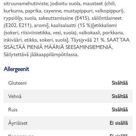
sitruunamehutiiviste, jodioitu suola, mausteet (chili,
kurkuma, paprika, cayenne, mustapippuri, valkopippuri),
rypsiöljy, suola, sakeuttamisaine (E415), säilöntäaineet
(E202, E211), aromi], kaalisalaatti (15 %)[etikkaliemi
(sokeri, riisiviinietikka, vesi, suola), valkokaali, porkkana,
inkivääri, etikka, sokeri, suola]. Täysjyvää 21 %. SAATTAA
SISÄLTÄÄ PIENIÄ MÄÄRIÄ SEESAMINSIEMENIÄ.
Säilytettävä jääkaappilämpötilassa.
Allergeenit
Gluteeni
Sisältää
Vehnä
Sisältää
Ruis
Sisältää
Äyriäiset
Ei sisällä