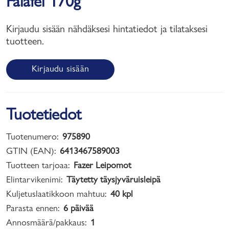
Falafel 170g
Kirjaudu sisään nähdäksesi hintatiedot ja tilataksesi
tuotteen.
Kirjaudu sisään
Tuotetiedot
Tuotenumero:
975890
GTIN (EAN):
6413467589003
Tuotteen tarjoaa:
Fazer Leipomot
Elintarvikenimi:
Täytetty täysjyväruisleipä
Kuljetuslaatikkoon mahtuu:
40 kpl
Parasta ennen:
6 päivää
Annosmäärä/pakkaus:
1