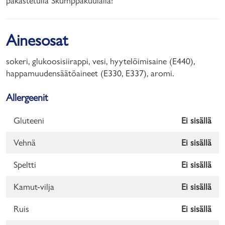
pakastetulla Skumppakuulalla!
Ainesosat
sokeri, glukoosisiirappi, vesi, hyytelöimisaine (E440),
happamuudensäätöaineet (E330, E337), aromi.
Allergeenit
Gluteeni
Ei sisällä
Vehnä
Ei sisällä
Speltti
Ei sisällä
Kamut-vilja
Ei sisällä
Ruis
Ei sisällä