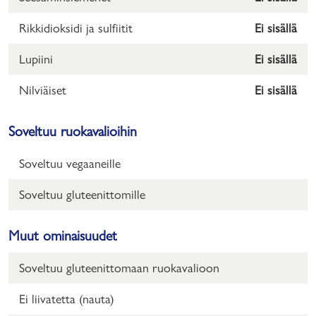
Rikkidioksidi ja sulfiitit
Ei sisällä
Lupiini
Ei sisällä
Nilviäiset
Ei sisällä
Soveltuu ruokavalioihin
Soveltuu vegaaneille
Soveltuu gluteenittomille
Muut ominaisuudet
Soveltuu gluteenittomaan ruokavalioon
Ei liivatetta (nauta)