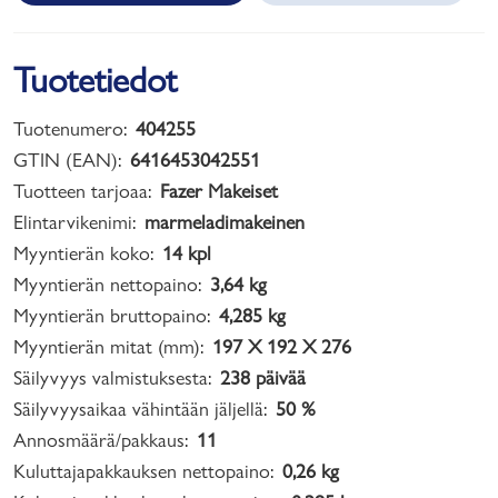
Tuotetiedot
Tuotenumero:
404255
GTIN (EAN):
6416453042551
Tuotteen tarjoaa:
Fazer Makeiset
Elintarvikenimi:
marmeladimakeinen
Myyntierän koko:
14 kpl
Myyntierän nettopaino:
3,64 kg
Myyntierän bruttopaino:
4,285 kg
Myyntierän mitat (mm):
197 X 192 X 276
Säilyvyys valmistuksesta:
238 päivää
Säilyvyysaikaa vähintään jäljellä:
50 %
Annosmäärä/pakkaus:
11
Kuluttajapakkauksen nettopaino:
0,26 kg