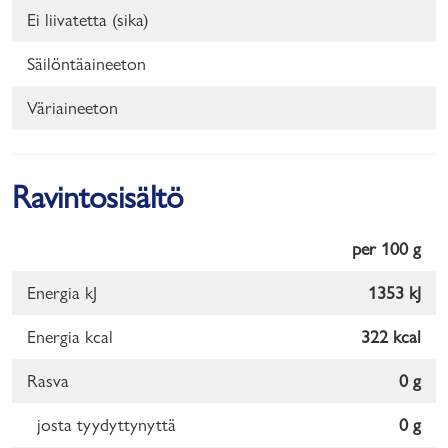
Ei liivatetta (sika)
Säilöntäaineeton
Väriaineeton
Ravintosisältö
per 100 g
Energia kJ
1353 kJ
Energia kcal
322 kcal
Rasva
0 g
josta tyydyttynyttä
0 g