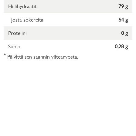
Hiilihydraatit
79 g
josta sokereita
64 g
Proteiini
0 g
Suola
0,28 g
*
Päivittäisen saannin viitearvosta.