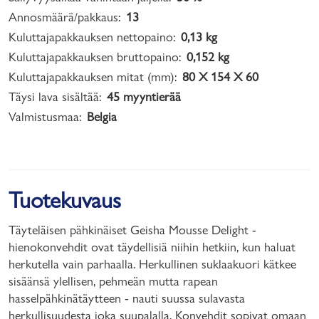
Annosmäärä/pakkaus:
13
Kuluttajapakkauksen nettopaino:
0,13 kg
Kuluttajapakkauksen bruttopaino:
0,152 kg
Kuluttajapakkauksen mitat (mm):
80 X 154 X 60
Täysi lava sisältää:
45 myyntierää
Valmistusmaa:
Belgia
Tuotekuvaus
Täyteläisen pähkinäiset Geisha Mousse Delight -
hienokonvehdit ovat täydellisiä niihin hetkiin, kun haluat
herkutella vain parhaalla. Herkullinen suklaakuori kätkee
sisäänsä ylellisen, pehmeän mutta rapean
hasselpähkinätäytteen - nauti suussa sulavasta
herkullisuudesta joka suupalalla. Konvehdit sopivat omaan