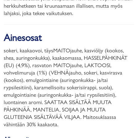
herkkuhetkeen tai kruunaamaan illallisen, mutta myös
lahjaksi, joka tekee vaikutuksen.
Ainesosat
sokeri, kaakaovoi, täysMAITOjauhe, kasviöljy (kookos,
shea, auringonkukka), kaakaomassa, HASSELPÄHKINÄT
(EU) (4,9%), rasvaton MAITOjauhe, LAKTOOSI,
vohvelimuruja (1%) (VEHNÄjauho, sokeri, kasvirasva
(kookos), emulgointiaine (auringonkukka- ja/tai
rypsilesitiini), karamellisoitu sokerisiirappi, suola),
emulgointiaine (auringonkukka- ja/tai rypsilesitiini),
luontainen aromi. SAATTAA SISÄLTÄÄ MUUTA
PÄHKINÄÄ, MANTELIA, SOIJAA JA MUUTA
GLUTEENIA SISÄLTÄVÄÄ VILJAA. Maitosuklaassa
vähintään 30% kaakaota.