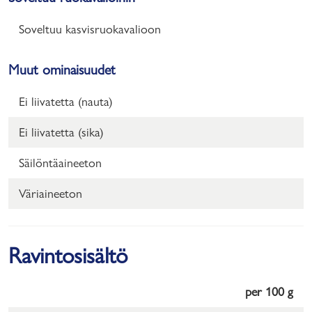
Soveltuu kasvisruokavalioon
Muut ominaisuudet
Ei liivatetta (nauta)
Ei liivatetta (sika)
Säilöntäaineeton
Väriaineeton
Ravintosisältö
per 100 g