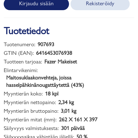
Kirjaudu sisään
Rekisteröidy
Tuotetiedot
Tuotenumero:
907693
GTIN (EAN):
6416453076938
Tuotteen tarjoaa:
Fazer Makeiset
Elintarvikenimi:
Maitosuklaakonvehteja, joissa
hasselpähkinänougattäytettä (43%)
Myyntierän koko:
18 kpl
Myyntierän nettopaino:
2,34 kg
Myyntierän bruttopaino:
3,01 kg
Myyntierän mitat (mm):
262 X 161 X 397
Säilyvyys valmistuksesta:
301 päivää
Säilyvyysaikaa vähintään jäljellä:
50 %