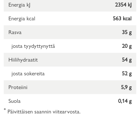
Energia kJ
2354 kJ
Energia kcal
563 kcal
Rasva
35 g
josta tyydyttynyttä
20 g
Hiilihydraatit
54 g
josta sokereita
52 g
Proteiini
5,9 g
Suola
0,14 g
*
Päivittäisen saannin viitearvosta.