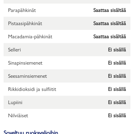
Parapähkinät
Saattaa sisältää
Pistaasipähkinät
Saattaa sisältää
Macadamia-pähkinät
Saattaa sisältää
Selleri
Ei sisällä
Sinapinsiemenet
Ei sisällä
Seesaminsiemenet
Ei sisällä
Rikkidioksidi ja sulfiitit
Ei sisällä
Lupiini
Ei sisällä
Nilviäiset
Ei sisällä
Soveltuu ruokavalioihin