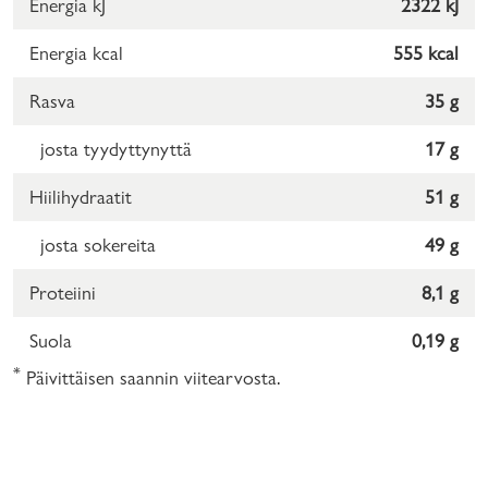
Energia kJ
2322 kJ
Energia kcal
555 kcal
Rasva
35 g
josta tyydyttynyttä
17 g
Hiilihydraatit
51 g
josta sokereita
49 g
Proteiini
8,1 g
Suola
0,19 g
*
Päivittäisen saannin viitearvosta.