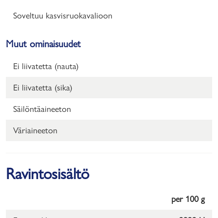
Soveltuu kasvisruokavalioon
Muut ominaisuudet
Ei liivatetta (nauta)
Ei liivatetta (sika)
Säilöntäaineeton
Väriaineeton
Ravintosisältö
per 100 g