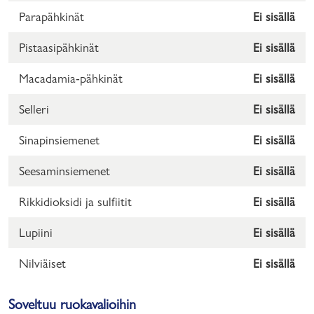
Parapähkinät
Ei sisällä
Pistaasipähkinät
Ei sisällä
Macadamia-pähkinät
Ei sisällä
Selleri
Ei sisällä
Sinapinsiemenet
Ei sisällä
Seesaminsiemenet
Ei sisällä
Rikkidioksidi ja sulfiitit
Ei sisällä
Lupiini
Ei sisällä
Nilviäiset
Ei sisällä
Soveltuu ruokavalioihin