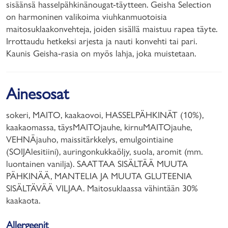
sisäänsä hasselpähkinänougat-täytteen. Geisha Selection
on harmoninen valikoima viuhkanmuotoisia
maitosuklaakonvehteja, joiden sisällä maistuu rapea täyte.
Irrottaudu hetkeksi arjesta ja nauti konvehti tai pari.
Kaunis Geisha-rasia on myös lahja, joka muistetaan.
Ainesosat
sokeri, MAITO, kaakaovoi, HASSELPÄHKINÄT (10%),
kaakaomassa, täysMAITOjauhe, kirnuMAITOjauhe,
VEHNÄjauho, maissitärkkelys, emulgointiaine
(SOIJAlesitiini), auringonkukkaöljy, suola, aromit (mm.
luontainen vanilja). SAATTAA SISÄLTÄÄ MUUTA
PÄHKINÄÄ, MANTELIA JA MUUTA GLUTEENIA
SISÄLTÄVÄÄ VILJAA. Maitosuklaassa vähintään 30%
kaakaota.
Allergeenit