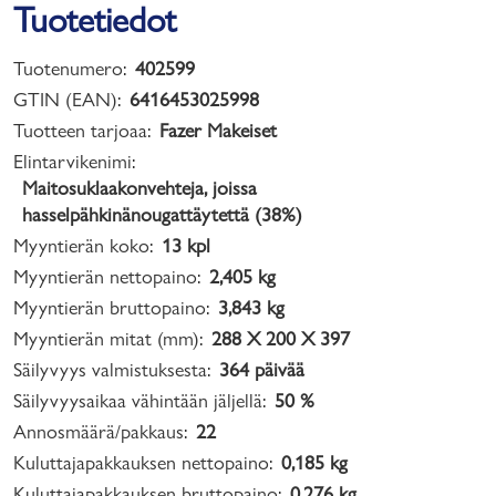
Tuotetiedot
Tuotenumero:
402599
GTIN (EAN):
6416453025998
Tuotteen tarjoaa:
Fazer Makeiset
Elintarvikenimi:
Maitosuklaakonvehteja, joissa
hasselpähkinänougattäytettä (38%)
Myyntierän koko:
13 kpl
Myyntierän nettopaino:
2,405 kg
Myyntierän bruttopaino:
3,843 kg
Myyntierän mitat (mm):
288 X 200 X 397
Säilyvyys valmistuksesta:
364 päivää
Säilyvyysaikaa vähintään jäljellä:
50 %
Annosmäärä/pakkaus:
22
Kuluttajapakkauksen nettopaino:
0,185 kg
Kuluttajapakkauksen bruttopaino:
0,276 kg