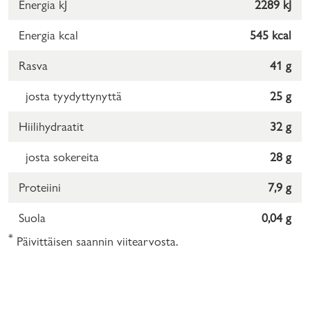
Energia kJ
2289 kJ
Energia kcal
545 kcal
Rasva
41 g
josta tyydyttynyttä
25 g
Hiilihydraatit
32 g
josta sokereita
28 g
Proteiini
7,9 g
Suola
0,04 g
*
Päivittäisen saannin viitearvosta.