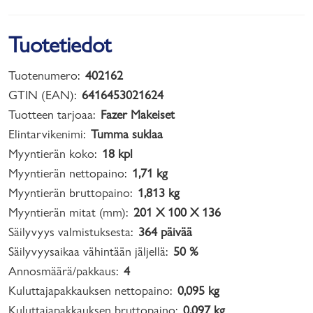
Tuotetiedot
Tuotenumero:
402162
GTIN (EAN):
6416453021624
Tuotteen tarjoaa:
Fazer Makeiset
Elintarvikenimi:
Tumma suklaa
Myyntierän koko:
18 kpl
Myyntierän nettopaino:
1,71 kg
Myyntierän bruttopaino:
1,813 kg
Myyntierän mitat (mm):
201 X 100 X 136
Säilyvyys valmistuksesta:
364 päivää
Säilyvyysaikaa vähintään jäljellä:
50 %
Annosmäärä/pakkaus:
4
Kuluttajapakkauksen nettopaino:
0,095 kg
Kuluttajapakkauksen bruttopaino:
0,097 kg