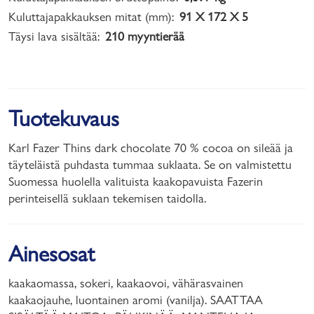
Kuluttajapakkauksen mitat (mm):
91 X 172 X 5
Täysi lava sisältää:
210 myyntierää
Tuotekuvaus
Karl Fazer Thins dark chocolate 70 % cocoa on sileää ja
täyteläistä puhdasta tummaa suklaata. Se on valmistettu
Suomessa huolella valituista kaakopavuista Fazerin
perinteisellä suklaan tekemisen taidolla.
Ainesosat
kaakaomassa, sokeri, kaakaovoi, vähärasvainen
kaakaojauhe, luontainen aromi (vanilja). SAATTAA