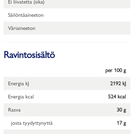
Ei liivatetta (sika)
Säilöntäaineeton
Väriaineeton
Ravintosisältö
per 100 g
Energia kJ
2192 kJ
Energia kcal
524 kcal
Rasva
30 g
josta tyydyttynyttä
17 g