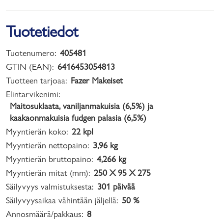
Tuotetiedot
Tuotenumero:
405481
GTIN (EAN):
6416453054813
Tuotteen tarjoaa:
Fazer Makeiset
Elintarvikenimi:
Maitosuklaata, vaniljanmakuisia (6,5%) ja
kaakaonmakuisia fudgen palasia (6,5%)
Myyntierän koko:
22 kpl
Myyntierän nettopaino:
3,96 kg
Myyntierän bruttopaino:
4,266 kg
Myyntierän mitat (mm):
250 X 95 X 275
Säilyvyys valmistuksesta:
301 päivää
Säilyvyysaikaa vähintään jäljellä:
50 %
Annosmäärä/pakkaus:
8