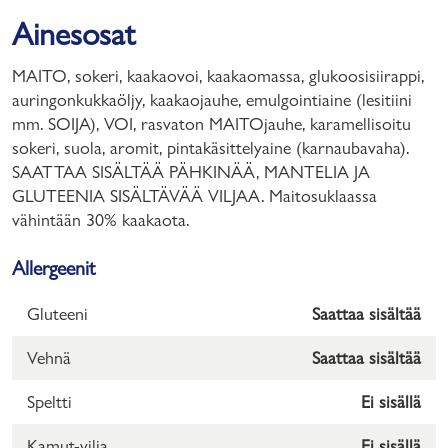
Ainesosat
MAITO, sokeri, kaakaovoi, kaakaomassa, glukoosisiirappi,
auringonkukkaöljy, kaakaojauhe, emulgointiaine (lesitiini
mm. SOIJA), VOI, rasvaton MAITOjauhe, karamellisoitu
sokeri, suola, aromit, pintakäsittelyaine (karnaubavaha).
SAATTAA SISÄLTÄÄ PÄHKINÄÄ, MANTELIA JA
GLUTEENIA SISÄLTÄVÄÄ VILJAA. Maitosuklaassa
vähintään 30% kaakaota.
Allergeenit
Gluteeni
Saattaa sisältää
Vehnä
Saattaa sisältää
Speltti
Ei sisällä
Kamut-vilja
Ei sisällä