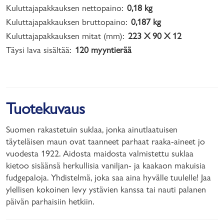
Kuluttajapakkauksen nettopaino:
0,18 kg
Kuluttajapakkauksen bruttopaino:
0,187 kg
Kuluttajapakkauksen mitat (mm):
223 X 90 X 12
Täysi lava sisältää:
120 myyntierää
Tuotekuvaus
Suomen rakastetuin suklaa, jonka ainutlaatuisen
täyteläisen maun ovat taanneet parhaat raaka-aineet jo
vuodesta 1922. Aidosta maidosta valmistettu suklaa
kietoo sisäänsä herkullisia vaniljan- ja kaakaon makuisia
fudgepaloja. Yhdistelmä, joka saa aina hyvälle tuulelle! Jaa
ylellisen kokoinen levy ystävien kanssa tai nauti palanen
päivän parhaisiin hetkiin.