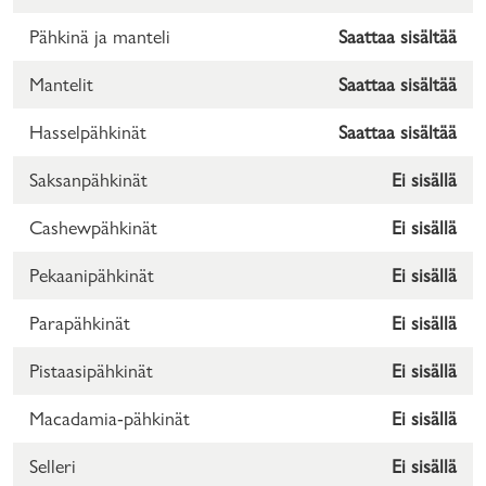
Pähkinä ja manteli
Saattaa sisältää
Mantelit
Saattaa sisältää
Hasselpähkinät
Saattaa sisältää
Saksanpähkinät
Ei sisällä
Cashewpähkinät
Ei sisällä
Pekaanipähkinät
Ei sisällä
Parapähkinät
Ei sisällä
Pistaasipähkinät
Ei sisällä
Macadamia-pähkinät
Ei sisällä
Selleri
Ei sisällä