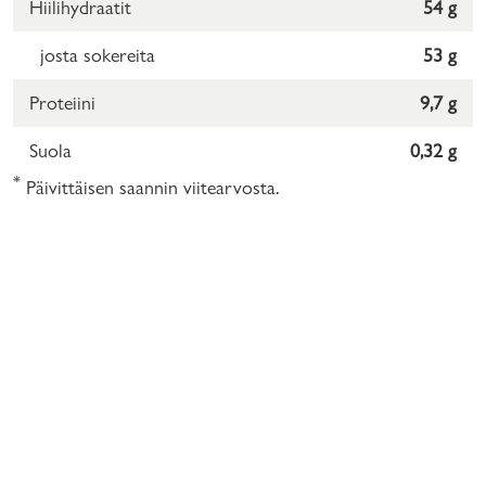
Hiilihydraatit
54 g
josta sokereita
53 g
Proteiini
9,7 g
Suola
0,32 g
*
Päivittäisen saannin viitearvosta.