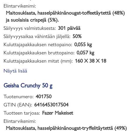
Elintarvikenimi:
Maitosuklaata, hasselpähkinänougat-toffeetäytettä (48%)
ja suolaisia crispejä (5%).
Säilyvyys valmistuksesta:
301 päivää
Säilyvyysaikaa vähintään jäljellä:
50%
Kuluttajapakkauksen nettopaino:
0,055 kg
Kuluttajapakkauksen bruttopaino:
0,057 kg
Kuluttajapakkauksen mitat (mm):
160 X 38 X 18
Näytä lisää
Geisha Crunchy 50 g
Tuotenumero:
401750
GTIN (EAN):
6416453017504
Tuotteen tarjoaa:
Fazer Makeiset
Elintarvikenimi:
Maitosuklaata, hasselpähkinänougat-tryffelitäytettä (49%)