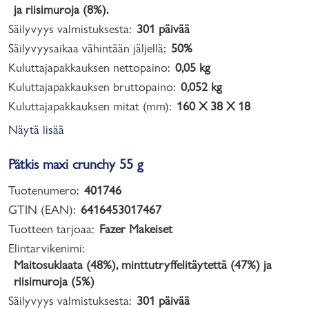
ja riisimuroja (8%).
Säilyvyys valmistuksesta:
301 päivää
Säilyvyysaikaa vähintään jäljellä:
50%
Kuluttajapakkauksen nettopaino:
0,05 kg
Kuluttajapakkauksen bruttopaino:
0,052 kg
Kuluttajapakkauksen mitat (mm):
160 X 38 X 18
Näytä lisää
Pätkis maxi crunchy 55 g
Tuotenumero:
401746
GTIN (EAN):
6416453017467
Tuotteen tarjoaa:
Fazer Makeiset
Elintarvikenimi:
Maitosuklaata (48%), minttutryffelitäytettä (47%) ja
riisimuroja (5%)
Säilyvyys valmistuksesta:
301 päivää