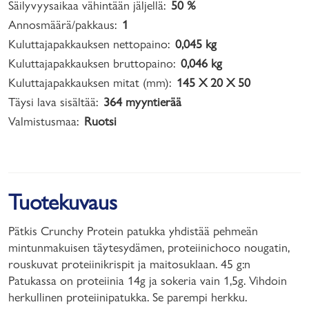
Säilyvyysaikaa vähintään jäljellä:
50 %
Annosmäärä/pakkaus:
1
Kuluttajapakkauksen nettopaino:
0,045 kg
Kuluttajapakkauksen bruttopaino:
0,046 kg
Kuluttajapakkauksen mitat (mm):
145 X 20 X 50
Täysi lava sisältää:
364 myyntierää
Valmistusmaa:
Ruotsi
Tuotekuvaus
Pätkis Crunchy Protein patukka yhdistää pehmeän
mintunmakuisen täytesydämen, proteiinichoco nougatin,
rouskuvat proteiinikrispit ja maitosuklaan. 45 g:n
Patukassa on proteiinia 14g ja sokeria vain 1,5g. Vihdoin
herkullinen proteiinipatukka. Se parempi herkku.