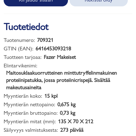
Tuotetiedot
Tuotenumero:
709321
GTIN (EAN):
6416453093218
Tuotteen tarjoaa:
Fazer Makeiset
Elintarvikenimi:
Maitosuklaakuorrutteinen minttutryffelinmakuinen
proteiinipatukka, jossa proteiinicrispejä. Sisältää
makeutusaineita
Myyntierän koko:
15 kpl
Myyntierän nettopaino:
0,675 kg
Myyntierän bruttopaino:
0,73 kg
Myyntierän mitat (mm):
135 X 70 X 212
Säilyvyys valmistuksesta:
273 päivää