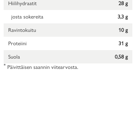
Hiilihydraatit
28 g
josta sokereita
3,3 g
Ravintokuitu
10 g
Proteiini
31 g
Suola
0,58 g
*
Päivittäisen saannin viitearvosta.