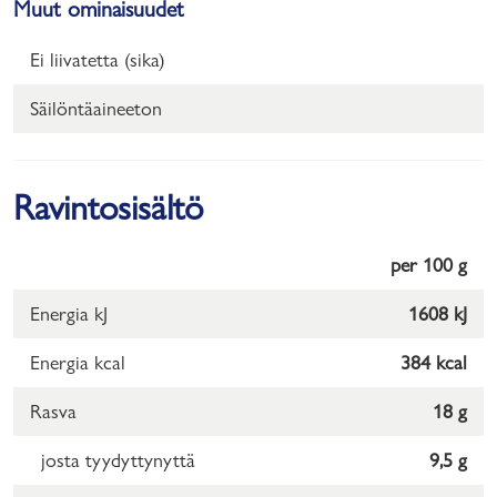
Muut ominaisuudet
Ei liivatetta (sika)
Säilöntäaineeton
Ravintosisältö
per 100 g
Energia kJ
1608 kJ
Energia kcal
384 kcal
Rasva
18 g
josta tyydyttynyttä
9,5 g