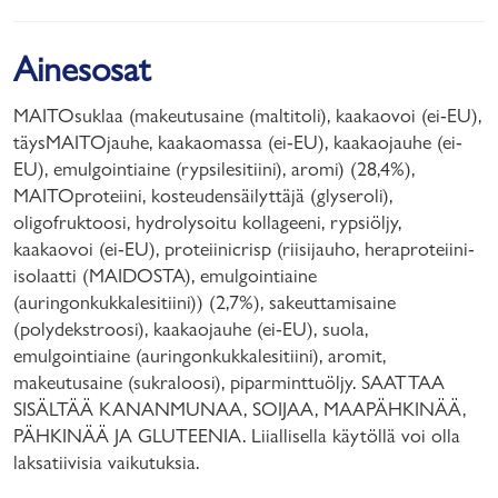
Ainesosat
MAITOsuklaa (makeutusaine (maltitoli), kaakaovoi (ei-EU),
täysMAITOjauhe, kaakaomassa (ei-EU), kaakaojauhe (ei-
EU), emulgointiaine (rypsilesitiini), aromi) (28,4%),
MAITOproteiini, kosteudensäilyttäjä (glyseroli),
oligofruktoosi, hydrolysoitu kollageeni, rypsiöljy,
kaakaovoi (ei-EU), proteiinicrisp (riisijauho, heraproteiini-
isolaatti (MAIDOSTA), emulgointiaine
(auringonkukkalesitiini)) (2,7%), sakeuttamisaine
(polydekstroosi), kaakaojauhe (ei-EU), suola,
emulgointiaine (auringonkukkalesitiini), aromit,
makeutusaine (sukraloosi), piparminttuöljy. SAATTAA
SISÄLTÄÄ KANANMUNAA, SOIJAA, MAAPÄHKINÄÄ,
PÄHKINÄÄ JA GLUTEENIA. Liiallisella käytöllä voi olla
laksatiivisia vaikutuksia.