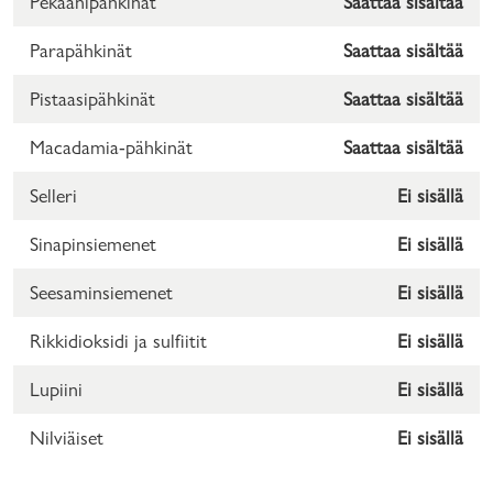
Pekaanipähkinät
Saattaa sisältää
Parapähkinät
Saattaa sisältää
Pistaasipähkinät
Saattaa sisältää
Macadamia-pähkinät
Saattaa sisältää
Selleri
Ei sisällä
Sinapinsiemenet
Ei sisällä
Seesaminsiemenet
Ei sisällä
Rikkidioksidi ja sulfiitit
Ei sisällä
Lupiini
Ei sisällä
Nilviäiset
Ei sisällä