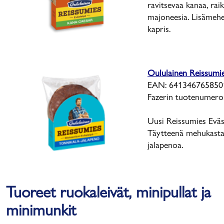
ravitsevaa kanaa, rai
majoneesia. Lisämehe
kapris.
Oululainen Reissumie
EAN: 641346765850
Fazerin tuotenumero
Uusi Reissumies Eväsl
Täytteenä mehukasta t
jalapenoa.
Tuoreet ruokaleivät, minipullat ja
minimunkit