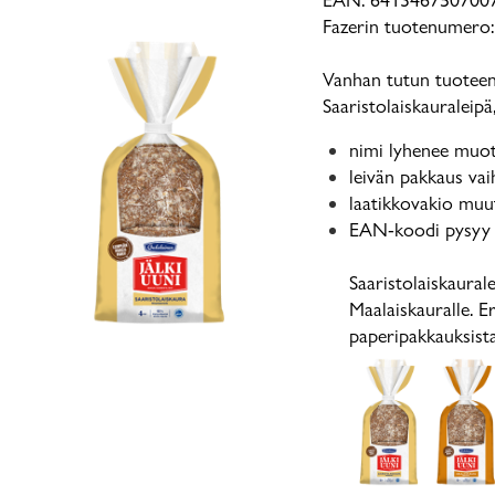
Fazerin tuotenumero
Vanhan tutun tuoteen
Saaristolaiskauraleipä
nimi lyhenee muot
leivän pakkaus vai
laatikkovakio muu
EAN-koodi pysyy 
Saaristolaiskaural
Maalaiskauralle. Er
paperipakkauksista