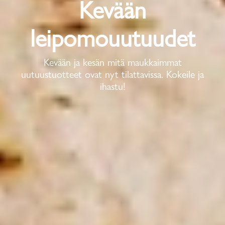
Kevään
leipomouutuudet
Kevään ja kesän mitä maukkaimmat
uutuustuotteet ovat nyt tilattavissa. Kokeile ja
ihastu!