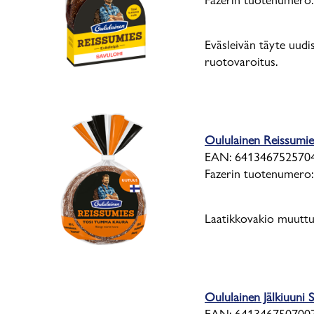
Eväsleivän täyte uud
ruotovaroitus.
Oululainen Reissumi
EAN: 641346752570
Fazerin tuotenumero
Laatikkovakio muuttu
Oululainen Jälkiuuni 
EAN: 641346750700