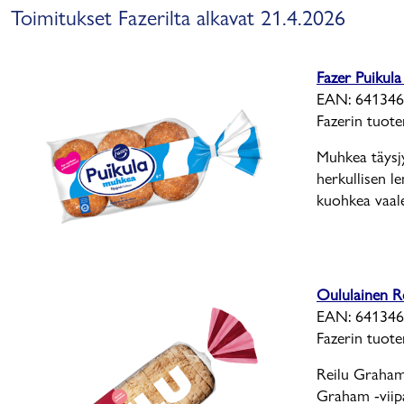
Toimitukset Fazerilta alkavat 21.4.2026
Fazer Puikul
EAN: 64134
Fazerin tuot
Muhkea täysj
herkullisen l
kuohkea vaale
Oululainen R
EAN: 641346
Fazerin tuot
Reilu Graham
Graham -viipa