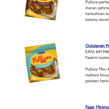
Pullava-perhe
ihanan pehme
herkullinen k
kotona leivot
Oululainen Pu
EAN: 641346
Fazerin tuot
Pullava Mini 
mehevä kinusk
pieneen herku
Fazer Minimu