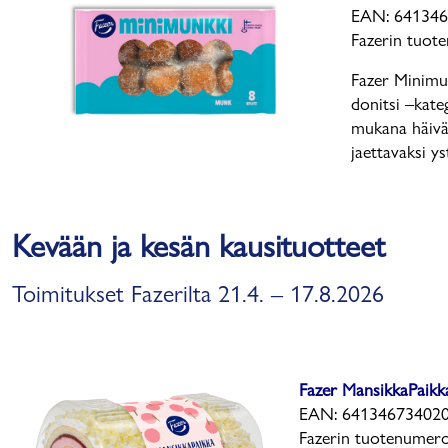
EAN: 641346
Fazerin tuot
Fazer Minimu
donitsi –kat
mukana häivä
jaettavaksi ys
Kevään ja kesän kausituotteet
Toimitukset Fazerilta 21.4. – 17.8.2026
Fazer MansikkaPaikk
EAN: 641346734020
Fazerin tuotenumer