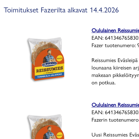
Toimitukset Fazerilta alkavat 14.4.2026
Oululainen Reissumie
EAN: 641346765830
Fazer tuotenumero: 
Reissumies Eväsleipä 
lounaana kiireisen ar
makeaan pikkelöityyn 
on potkua.
Oululainen Reissumi
EAN: 641346765830
Fazerin tuotenumero
Uusi Reissumies Eväs