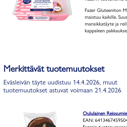
Fazer Gluteeniton M
maistuu kaikille. Suu
mansikkatäyte ja rei
kappaleen pakkaukses
Merkittävät tuotemuutokset
Eväsleivän täyte uudistuu 14.4.2026, muut
tuotemuutokset astuvat voimaan 21.4.2026
Oululainen Reissumie
EAN: 6413467459504
Fazerin tuotenumero