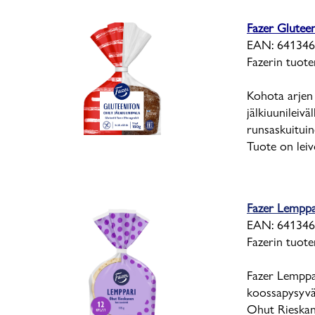
Fazer Gluteen
EAN: 641346
Fazerin tuot
Kohota arjen 
jälkiuunileivä
runsaskuituin
Tuote on lei
Fazer Lemppa
EAN: 64134
Fazerin tuot
Fazer Lemppa
koossapysyvä
Ohut Rieskane