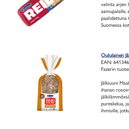
valinta arjen 
aamupalalle, e
paahdettuna t
Suomessa koti
Oululainen Jä
EAN: 641346
Fazerin tuot
Jälkiuuni Maa
ihanan rosoin
jälkilämmössä
pureskelua, ja
ihmisille, jot