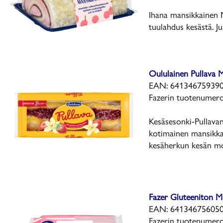
Ihana mansikkainen 
tuulahdus kesästä. Ju
Oululainen Pullava M
EAN: 641346759390
Fazerin tuotenumer
Kesäsesonki-Pullava
kotimainen mansikkah
kesäherkun kesän mon
Fazer Gluteeniton M
EAN: 641346756050
Fazerin tuotenumer