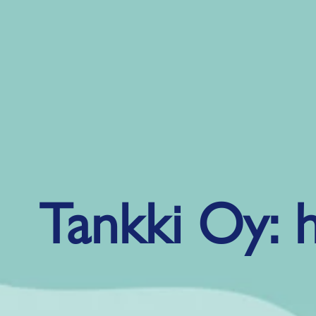
Tankki Oy: ha