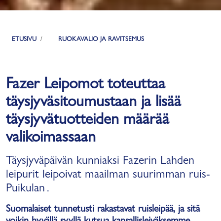
ETUSIVU
RUOKAVALIO JA RAVITSEMUS
Fazer Leipomot toteuttaa
täysjyväsitoumustaan ja lisää
täysjyvätuotteiden määrää
valikoimassaan
Täysjyväpäivän kunniaksi Fazerin Lahden
leipurit leipoivat maailman suurimman ruis-
Puikulan .
Suomalaiset tunnetusti rakastavat ruisleipää, ja sitä
voikin hyvällä syyllä kutsua kansallisleiväksemme.