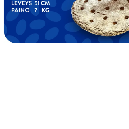
Fazerin täysjyväisimmät leivät
Katso esimerkkejä leivistä, joissa täysjyvän määrä on
merkittävä:
Tummat palaleivät
Täysjyväleipä Fazer Real Ruis
Fazer Paahto Täysjyvä
Oululainen Iso Ruisvuoka
Sekaleivät