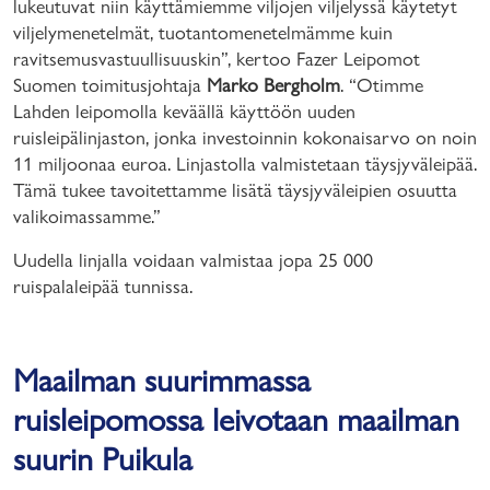
lukeutuvat niin käyttämiemme viljojen viljelyssä käytetyt
viljelymenetelmät, tuotantomenetelmämme kuin
ravitsemusvastuullisuuskin”, kertoo Fazer Leipomot
Suomen toimitusjohtaja
Marko Bergholm
. “Otimme
Lahden leipomolla keväällä käyttöön uuden
ruisleipälinjaston, jonka investoinnin kokonaisarvo on noin
11 miljoonaa euroa. Linjastolla valmistetaan täysjyväleipää.
Tämä tukee tavoitettamme lisätä täysjyväleipien osuutta
valikoimassamme.”
Uudella linjalla voidaan valmistaa jopa 25 000
ruispalaleipää tunnissa.
Maailman suurimmassa
ruisleipomossa leivotaan maailman
suurin Puikula