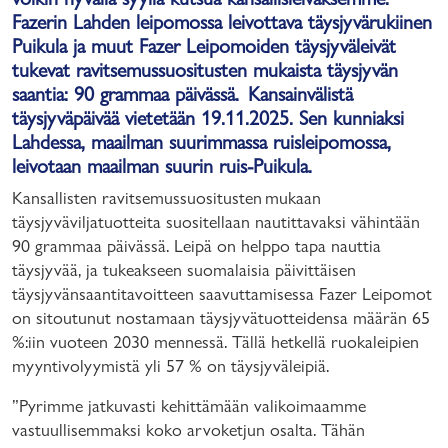
Fazerin Lahden leipomossa leivottava täysjyvärukiinen
Puikula ja muut Fazer Leipomoiden täysjyväleivät
tukevat ravitsemussuositusten mukaista täysjyvän
saantia: 90 grammaa päivässä. Kansainvälistä
täysjyväpäivää vietetään 19.11.2025. Sen kunniaksi
Lahdessa, maailman suurimmassa ruisleipomossa,
leivotaan maailman suurin ruis-Puikula.
Kansallisten ravitsemussuositusten mukaan
täysjyväviljatuotteita suositellaan nautittavaksi vähintään
90 grammaa päivässä. Leipä on helppo tapa nauttia
täysjyvää, ja tukeakseen suomalaisia päivittäisen
täysjyvänsaantitavoitteen saavuttamisessa Fazer Leipomot
on sitoutunut nostamaan täysjyvätuotteidensa määrän 65
%:iin vuoteen 2030 mennessä. Tällä hetkellä ruokaleipien
myyntivolyymistä yli 57 % on täysjyväleipiä.
”Pyrimme jatkuvasti kehittämään valikoimaamme
vastuullisemmaksi koko arvoketjun osalta. Tähän