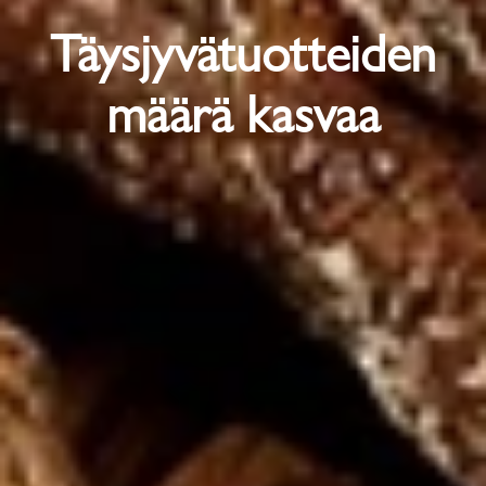
Täysjyvätuotteiden
määrä kasvaa