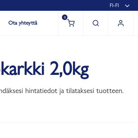
FI-FI
0
Ota yhteyttä
karkki 2,0kg
hdäksesi hintatiedot ja tilataksesi tuotteen.