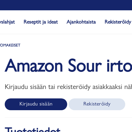
yslahjat
Reseptit ja ideat
Ajankohtaista
Rekisteröidy
TOMAKEISET
Amazon Sour irto
Kirjaudu sisään tai rekisteröidy asiakkaaksi nä
Kirjaudu sisään
Rekisteröidy
Tuotetiedot