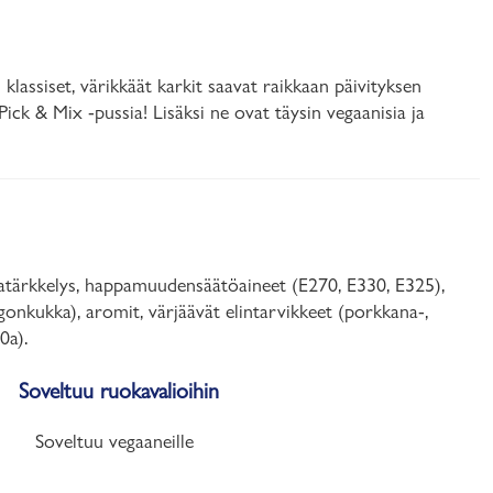
assiset, värikkäät karkit saavat raikkaan päivityksen
Pick & Mix -pussia! Lisäksi ne ovat täysin vegaanisia ja
atärkkelys, happamuudensäätöaineet (E270, E330, E325),
gonkukka), aromit, värjäävät elintarvikkeet (porkkana-,
0a).
Soveltuu ruokavalioihin
Soveltuu vegaaneille