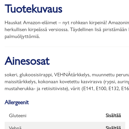
Tuotekuvaus
Hauskat Amazon-eläimet – nyt rohkean kirpeinä! Amazonin kl
herkullisen kirpeässä versiossa. Täydellinen lisä piristämään 
palmuöljyttömiä.
Ainesosat
sokeri, glukoosisiirappi, VEHNÄtärkkelys, muunnettu perun
maissitärkkelys, kokonaan kovetettu kasvirasva (rypsi, aurin
mustaherukka- ja retiisitiiviste), värit (E141, E100, E132, E16
Allergeenit
Gluteeni
Sisältää
Vehnä
Sisältää