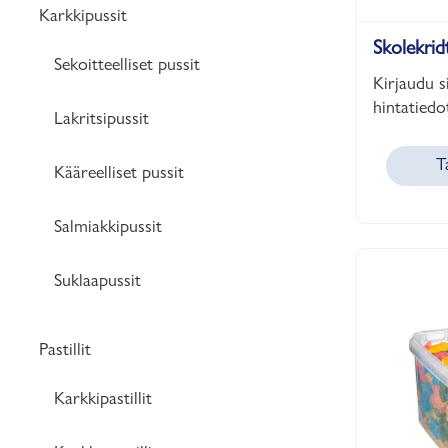
Karkkipussit
Skolekrid
Sekoitteelliset pussit
Kirjaudu s
hintatiedot
Lakritsipussit
T
Kääreelliset pussit
Salmiakkipussit
Suklaapussit
Pastillit
Karkkipastillit