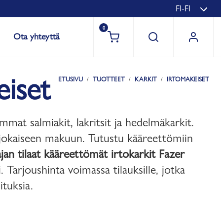
FI-FI
0
Ota yhteyttä
iset
ETUSIVU
TUOTTEET
KARKIT
IRTOMAKEISET
mat salmiakit, lakritsit ja hedelmäkarkit.
 jokaiseen makuun. Tutustu kääreettömiin
jan tilaat kääreettömät irtokarkit Fazer
i. Tarjoushinta voimassa tilauksille, jotka
ituksia.