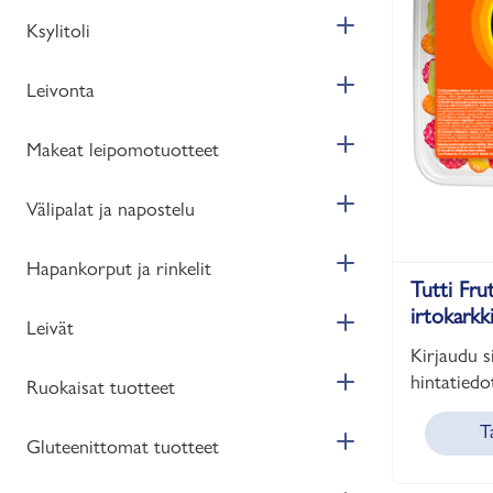
Ksylitoli
Leivonta
Makeat leipomotuotteet
Välipalat ja napostelu
Hapankorput ja rinkelit
Tutti Frut
irtokarkk
Leivät
Kirjaudu s
hintatiedot
Ruokaisat tuotteet
T
Gluteenittomat tuotteet