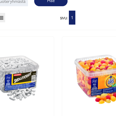
Hae
1
SIVU: