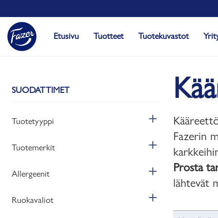
Etusivu
Tuotteet
Tuotekuvastot
Yrit
Kää
SUODATTIMET
Kääreettö
Tuotetyyppi
Fazerin m
Tuotemerkit
karkkeihin
Prosta ta
Allergeenit
lähtevät 
Ruokavaliot