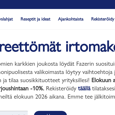
yslahjat
Reseptit ja ideat
Ajankohtaista
Rekisteröidy
reettömät irtomake
mien karkkien joukosta löydät Fazerin suosituim
onipuolisesta valikoimasta löytyy vaihtoehtoja
 ja tilaa suosikkituotteet yrityksillesi!
Elokuun a
rjoushintaan -10%.
Rekisteröidy
täällä
tilatakses
meiltä elokuun 2026 aikana. Emme tee jälkitoim