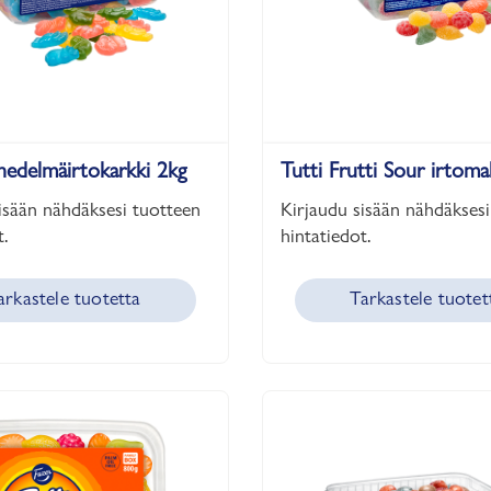
edelmäirtokarkki 2kg
Tutti Frutti Sour irtom
isään nähdäksesi tuotteen
Kirjaudu sisään nähdäksesi
.
hintatiedot.
arkastele tuotetta
Tarkastele tuotet