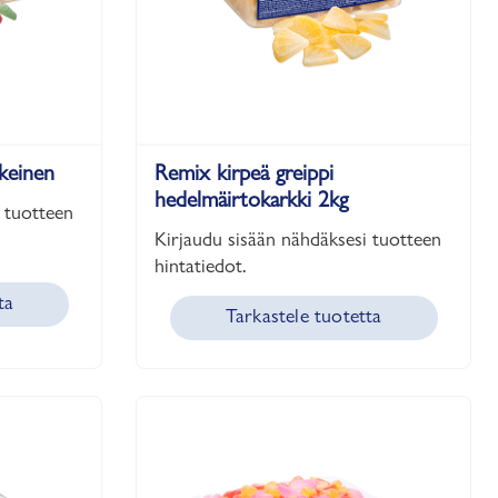
akeinen
Remix kirpeä greippi
hedelmäirtokarkki 2kg
 tuotteen
Kirjaudu sisään nähdäksesi tuotteen
hintatiedot.
ta
Tarkastele tuotetta