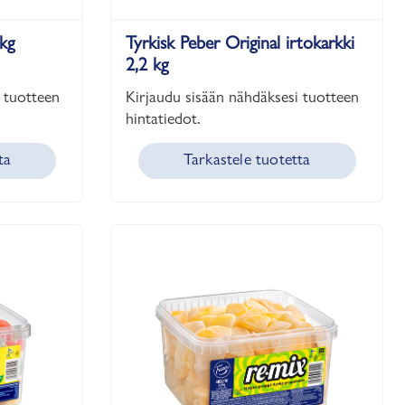
 kg
Tyrkisk Peber Original irtokarkki
2,2 kg
 tuotteen
Kirjaudu sisään nähdäksesi tuotteen
hintatiedot.
ta
Tarkastele tuotetta