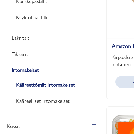
Kurkkupastillit
Ksylitolipastillit
Lakritsit
Amazon h
Tikkarit
Kirjaudu s
hintatiedot
Irtomakeiset
T
Kääreettömät irtomakeiset
Kääreelliset irtomakeiset
Keksit