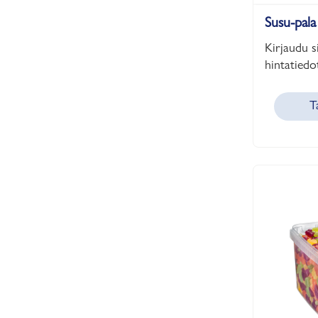
Susu-pala
Kirjaudu s
hintatiedot
T