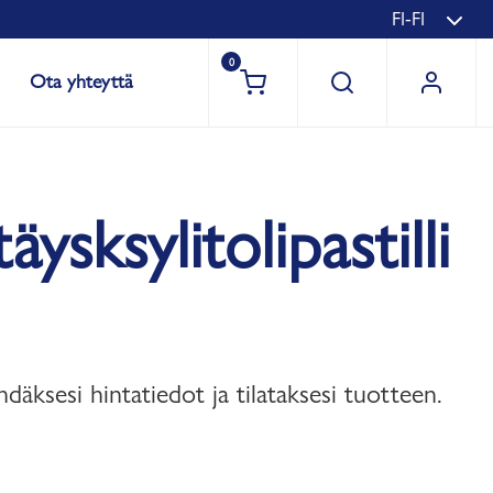
FI-FI
0
Ota yhteyttä
sksylitolipastilli
hdäksesi hintatiedot ja tilataksesi tuotteen.