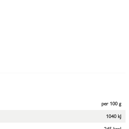
per 100 g
1040 kJ
245 kcal