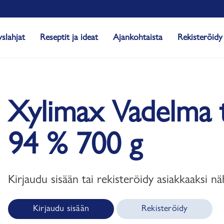
yslahjat
Reseptit ja ideat
Ajankohtaista
Rekisteröidy
Xylimax Vadelma täy
94 % 700 g
Kirjaudu sisään tai rekisteröidy asiakkaaksi nä
Kirjaudu sisään
Rekisteröidy