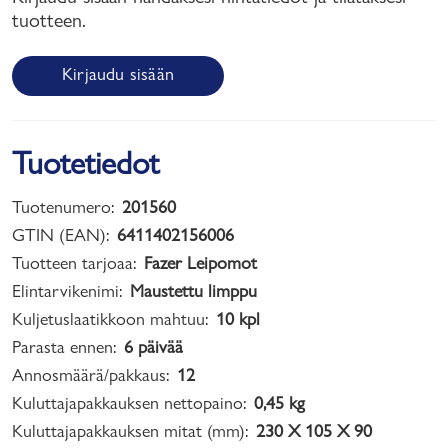
tuotteen.
Kirjaudu sisään
Tuotetiedot
Tuotenumero:
201560
GTIN (EAN):
6411402156006
Tuotteen tarjoaa:
Fazer Leipomot
Elintarvikenimi:
Maustettu limppu
Kuljetuslaatikkoon mahtuu:
10 kpl
Parasta ennen:
6 päivää
Annosmäärä/pakkaus:
12
Kuluttajapakkauksen nettopaino:
0,45 kg
Kuluttajapakkauksen mitat (mm):
230 X 105 X 90