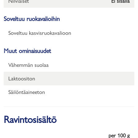
Nilviäiset
Ei sisällä
Soveltuu ruokavalioihin
Soveltuu kasvisruokavalioon
Muut ominaisuudet
Vähemmän suolaa
Laktoositon
Säilöntäaineeton
Ravintosisältö
per 100 g