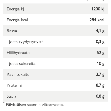
Energia kJ
1200 kJ
Energia kcal
284 kcal
Rasva
4,1 g
josta tyydyttynyttä
0,3 g
Hiilihydraatit
52 g
josta sokereita
10 g
Ravintokuitu
3,7 g
Proteiini
8,7 g
Suola
0,8 g
*
Päivittäisen saannin viitearvosta.