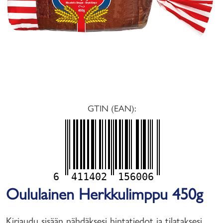
GTIN (EAN):
6
411402
156006
Oululainen Herkkulimppu 450g
Kirjaudu sisään nähdäksesi hintatiedot ja tilataksesi