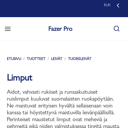
FI-FI
Fazer Pro
ETUSIVU
TUOTTEET
LEIVÄT
TUORELEIVÄT
Limput
Aidot, vahvasti rukiiset ja runsaskuituiset
ruislimput kuuluvat suomalaisten ruokapöytään.
Ne maistuvat erityisen hyvältä sellaisenaan voin
kanssa tai höystettynä maistuvilla leivänpäällisillä.
Perinteiset maustetut limput ovat meheviä ja
pehmeitä eikä niiden valmistuksessa tingitä mausta.