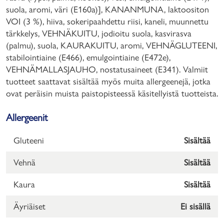
suola, aromi, väri (E160a)], KANANMUNA, laktoositon
VOI (3 %), hiiva, sokeripaahdettu riisi, kaneli, muunnettu
tärkkelys, VEHNÄKUITU, jodioitu suola, kasvirasva
(palmu), suola, KAURAKUITU, aromi, VEHNÄGLUTEENI,
stabilointiaine (E466), emulgointiaine (E472e),
VEHNÄMALLASJAUHO, nostatusaineet (E341). Valmiit
tuotteet saattavat sisältää myös muita allergeenejä, jotka
ovat peräisin muista paistopisteessä käsitellyistä tuotteista.
Allergeenit
Gluteeni
Sisältää
Vehnä
Sisältää
Kaura
Sisältää
Äyriäiset
Ei sisällä