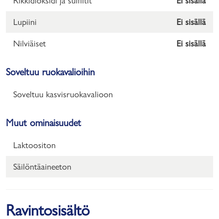
Rikkidioksidi ja sulfiitit
Ei sisällä
Lupiini
Ei sisällä
Nilviäiset
Ei sisällä
Soveltuu ruokavalioihin
Soveltuu kasvisruokavalioon
Muut ominaisuudet
Laktoositon
Säilöntäaineeton
Ravintosisältö