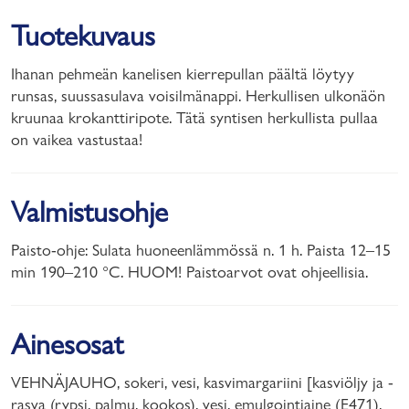
Tuotekuvaus
Ihanan pehmeän kanelisen kierrepullan päältä löytyy
runsas, suussasulava voisilmänappi. Herkullisen ulkonäön
kruunaa krokanttiripote. Tätä syntisen herkullista pullaa
on vaikea vastustaa!
Valmistusohje
Paisto-ohje: Sulata huoneenlämmössä n. 1 h. Paista 12–15
min 190–210 °C. HUOM! Paistoarvot ovat ohjeellisia.
Ainesosat
VEHNÄJAUHO, sokeri, vesi, kasvimargariini [kasviöljy ja -
rasva (rypsi, palmu, kookos), vesi, emulgointiaine (E471),