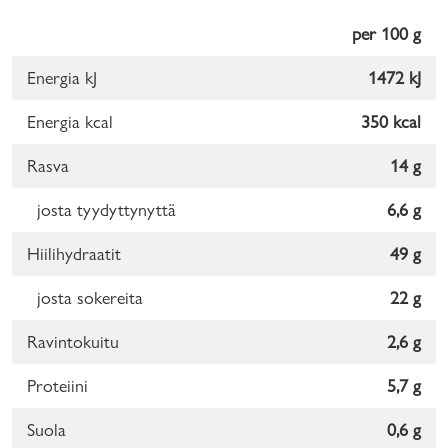
per 100 g
Energia kJ
1472 kJ
Energia kcal
350 kcal
Rasva
14 g
josta tyydyttynyttä
6,6 g
Hiilihydraatit
49 g
josta sokereita
22 g
Ravintokuitu
2,6 g
Proteiini
5,7 g
Suola
0,6 g