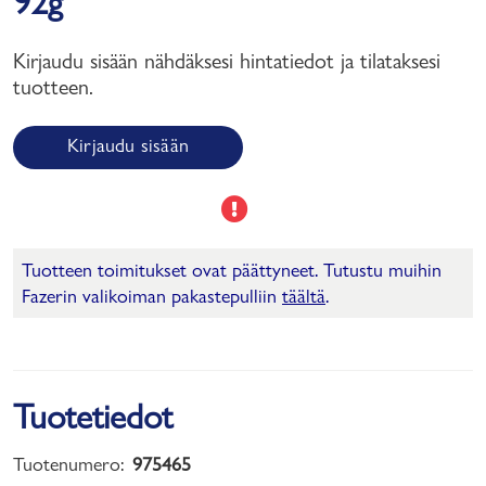
92g
Kirjaudu sisään nähdäksesi hintatiedot ja tilataksesi
tuotteen.
Kirjaudu sisään
Tuotteen toimitukset ovat päättyneet. Tutustu muihin
Fazerin valikoiman pakastepulliin
täältä
.
Tuotetiedot
Tuotenumero:
975465