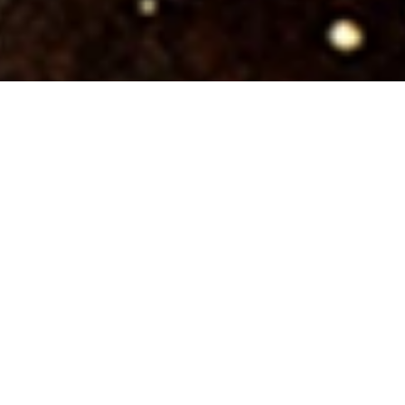
ETUSIVU
RESEPTIT
PIENTÄ SUOLAISTA
Reissumies Tosi Tumma
kalkkuna-ananassalsalla
Ainekset
5 annosta