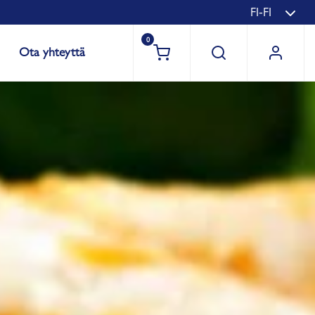
FI-FI
0
Ota yhteyttä