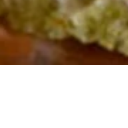
ETUSIVU
RESEPTIT
Pientä suolaista
Pieni suolainen maistuu aina. Ih
Fazerin ehdotuksilla ja ideoi lisä