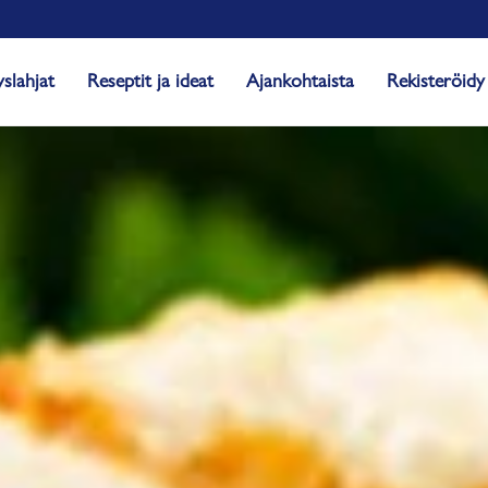
yslahjat
Reseptit ja ideat
Ajankohtaista
Rekisteröidy