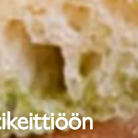
ikeittiöön