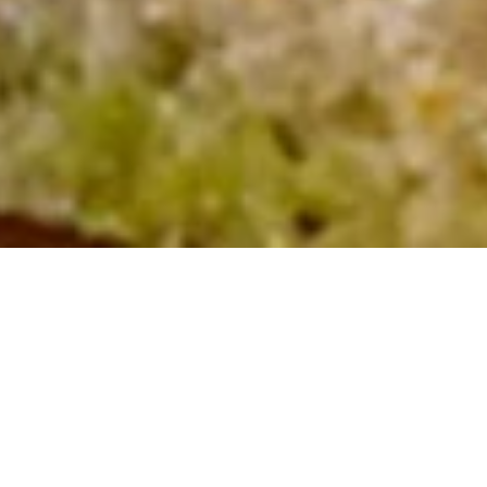
miset pitävät vaihtelusta, joten rohkene kokeile
ä mielin määrin. Yllätä asiakkaat joka päivä!