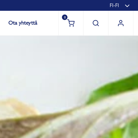
FI-FI
0
Ota yhteyttä